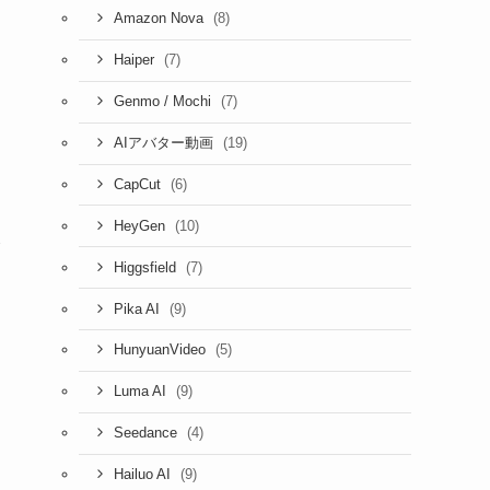
(8)
Amazon Nova
(7)
Haiper
(7)
Genmo / Mochi
(19)
AIアバター動画
(6)
CapCut
(10)
HeyGen
企
(7)
Higgsfield
(9)
Pika AI
(5)
HunyuanVideo
(9)
Luma AI
(4)
Seedance
(9)
Hailuo AI