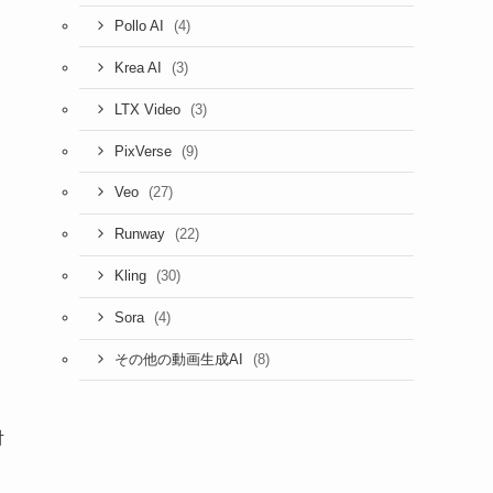
(4)
Pollo AI
(3)
Krea AI
(3)
LTX Video
(9)
PixVerse
(27)
Veo
(22)
Runway
(30)
Kling
(4)
Sora
(8)
その他の動画生成AI
対