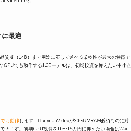
nVideo 1.0系
クに最適
）から高品質版（14B）まで用途に応じて選べる柔軟性が最大の特徴で
的手頃なGPUでも動作する1.3Bモデルは、初期投資を抑えたい中小
PUでも動作
します。HunyuanVideoが24GB VRAM必須なのに対
成できます。初期GPU投資を10〜15万円に抑えたい場合はWan