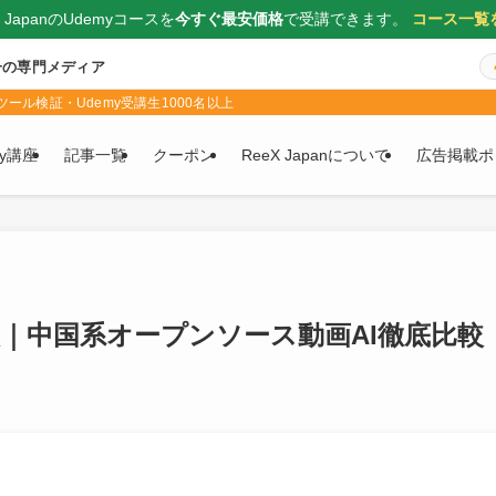
X JapanのUdemyコースを
今すぐ最安価格
で受講できます。
コース一覧
一の専門メディア
ール検証・Udemy受講生1000名以上
my講座
記事一覧
クーポン
ReeX Japanについて
広告掲載ポ
deo比較｜中国系オープンソース動画AI徹底比較