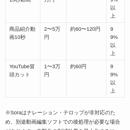
以
上
商品紹介動
2〜5万
約60〜120円
9
画10秒
円
9%
以
上
YouTube冒
1〜3万
約60円
9
頭カット
円
9%
以
上
※Soraはナレーション・テロップが非対応のた
め、別途動画編集ソフトでの後処理が必要な場合