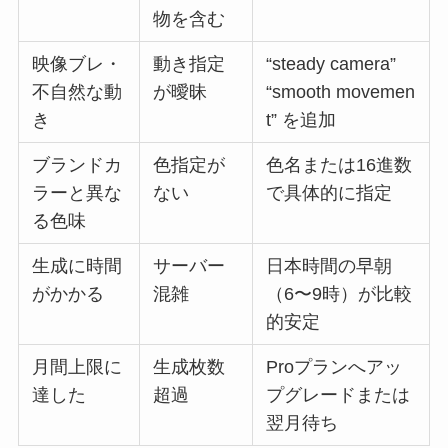
物を含む
映像ブレ・
動き指定
“steady camera”
不自然な動
が曖昧
“smooth movemen
き
t” を追加
ブランドカ
色指定が
色名または16進数
ラーと異な
ない
で具体的に指定
る色味
生成に時間
サーバー
日本時間の早朝
がかかる
混雑
（6〜9時）が比較
的安定
月間上限に
生成枚数
Proプランへアッ
達した
超過
プグレードまたは
翌月待ち