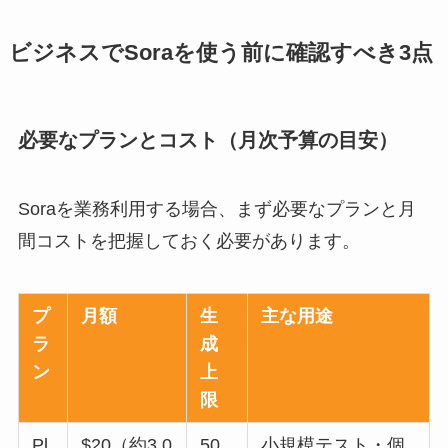
ビジネスでSoraを使う前に確認すべき3点
必要なプランとコスト（月次予算の目安）
Soraを業務利用する場合、まず必要なプランと月
間コストを把握しておく必要があります。
プ
月額
生
主な用途
ラ
成
ン
上
限
Pl
$20（約3,0
50
小規模テスト・個