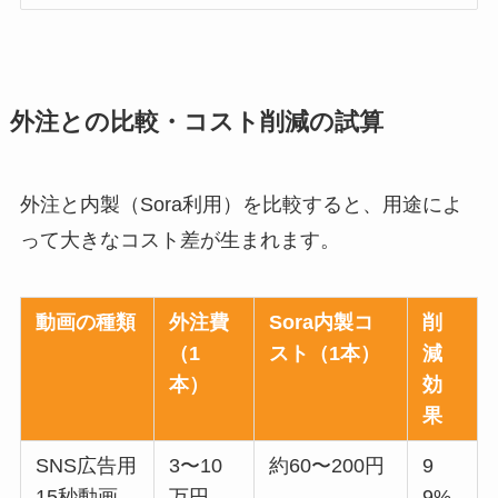
外注との比較・コスト削減の試算
外注と内製（Sora利用）を比較すると、用途によ
って大きなコスト差が生まれます。
動画の種類
外注費
Sora内製コ
削
（1
スト（1本）
減
本）
効
果
SNS広告用
3〜10
約60〜200円
9
15秒動画
万円
9%