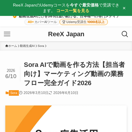
ReeX JapanのUdemyコースを
今すぐ最安価格
で受講でき
×
ます。
コース一覧を見る
動画生成AIだけを365日追い続ける、日本唯一の専門メディア
40+
カバーAIツール
🏆
Udemy受講生
1000名以上
ReeX Japan
ホーム
動画生成AI
Sora
Sora AIで動画を作る方法【担当者
2026
向け】マーケティング動画の業務
6/10
フロー完全ガイド2026
2026年3月10日
2026年6月10日
Sora