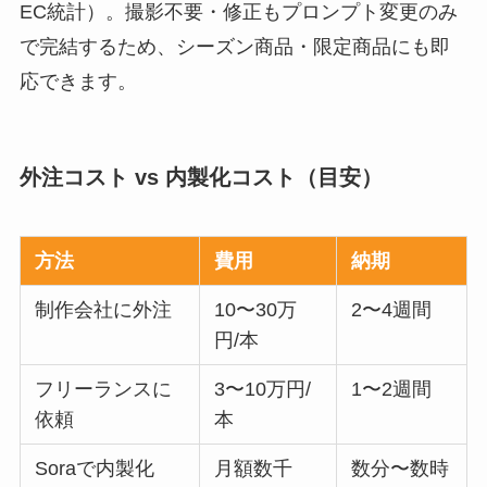
EC統計）。撮影不要・修正もプロンプト変更のみ
で完結するため、シーズン商品・限定商品にも即
応できます。
外注コスト vs 内製化コスト（目安）
方法
費用
納期
制作会社に外注
10〜30万
2〜4週間
円/本
フリーランスに
3〜10万円/
1〜2週間
依頼
本
Soraで内製化
月額数千
数分〜数時