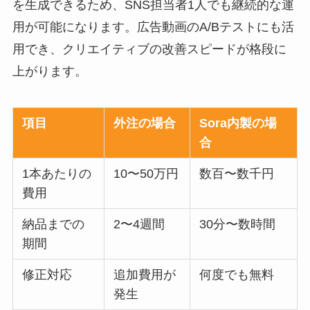
を生成できるため、SNS担当者1人でも継続的な運
用が可能になります。広告動画のA/Bテストにも活
用でき、クリエイティブの改善スピードが格段に
上がります。
項目
外注の場合
Sora内製の場
合
1本あたりの
10〜50万円
数百〜数千円
費用
納品までの
2〜4週間
30分〜数時間
期間
修正対応
追加費用が
何度でも無料
発生