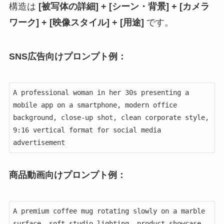
構造は
[被写体の詳細] + [シーン・背景] + [カメラ
ワーク] + [映像スタイル] + [用途]
です。
SNS広告向けプロンプト例：
A professional woman in her 30s presenting a 
mobile app on a smartphone, modern office 
background, close-up shot, clean corporate style, 
9:16 vertical format for social media 
advertisement
商品動画向けプロンプト例：
A premium coffee mug rotating slowly on a marble 
surface, soft studio lighting, product showcase 