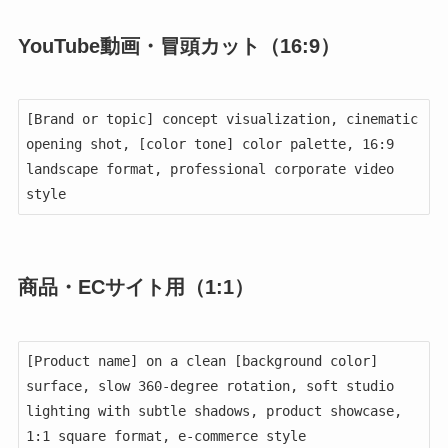
YouTube動画・冒頭カット（16:9）
[Brand or topic] concept visualization, cinematic 
opening shot, [color tone] color palette, 16:9 
landscape format, professional corporate video 
style
商品・ECサイト用（1:1）
[Product name] on a clean [background color] 
surface, slow 360-degree rotation, soft studio 
lighting with subtle shadows, product showcase, 
1:1 square format, e-commerce style