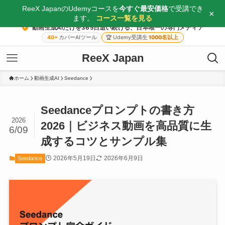
ReeX JapanのUdemyコースを
今すぐ最安価格
で受講でき
×
ます。
コース一覧を見る
動画生成AIだけを365日追い続ける、日本唯一の専門メディア
40+
カバーAIツール
🏆
Udemy受講生
1000名以上
ReeX Japan
ホーム
動画生成AI
Seedance
Seedanceプロンプトの書き方
2026
2026｜ビジネス動画を高品質に生
6/09
成するコツとサンプル集
2026年5月19日
2026年6月9日
Seedance