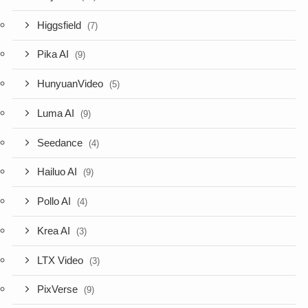
Higgsfield
(7)
Pika AI
(9)
HunyuanVideo
(5)
Luma AI
(9)
Seedance
(4)
Hailuo AI
(9)
Pollo AI
(4)
Krea AI
(3)
LTX Video
(3)
PixVerse
(9)