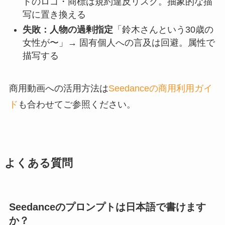
ドのロゴ・商標は規約違反リスク。抽象的な描
写に置き換える
失敗：人物の過剰指定
「鈴木さんという30歳の
女性が〜」→ 固有個人への言及は回避。属性で
描写する
商用動画への活用方法は
Seedanceの商用利用ガイ
ド
も合わせてご参照ください。
よくある質問
Seedanceのプロンプトは日本語で書けます
か？