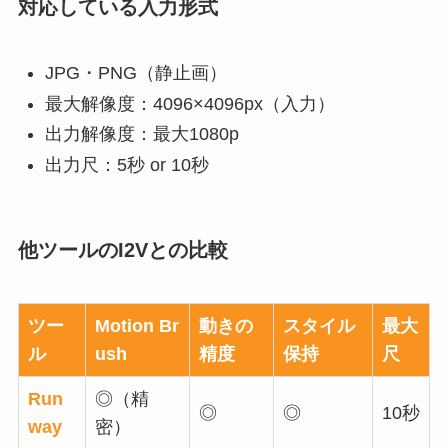
対応している入力形式
JPG・PNG（静止画）
最大解像度：4096×4096px（入力）
出力解像度：最大1080p
出力尺：5秒 or 10秒
他ツールのI2Vとの比較
ツー
Motion Br
動きの
スタイル
最大
ル
ush
精度
保持
尺
Run
◎（精
◎
◎
10秒
way
密）