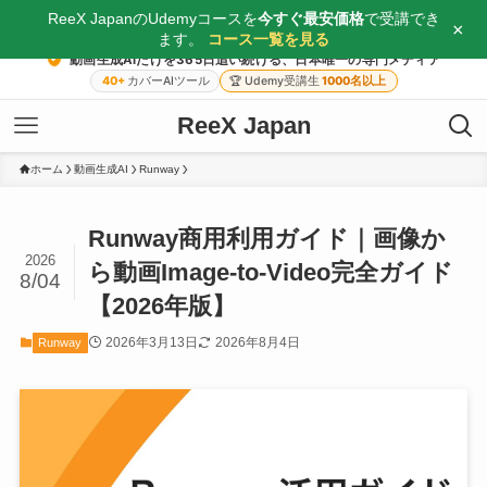
ReeX JapanのUdemyコースを
今すぐ最安価格
で受講でき
×
ます。
コース一覧を見る
動画生成AIだけを365日追い続ける、日本唯一の専門メディア
40+
カバーAIツール
🏆
Udemy受講生
1000名以上
ReeX Japan
ホーム
動画生成AI
Runway
Runway商用利用ガイド｜画像か
2026
ら動画Image-to-Video完全ガイド
8/04
【2026年版】
2026年3月13日
2026年8月4日
Runway