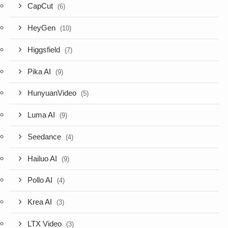
CapCut
(6)
HeyGen
(10)
Higgsfield
(7)
Pika AI
(9)
HunyuanVideo
(5)
Luma AI
(9)
Seedance
(4)
Hailuo AI
(9)
Pollo AI
(4)
Krea AI
(3)
LTX Video
(3)