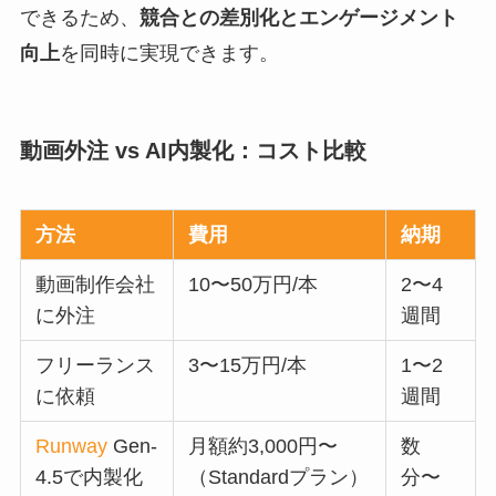
できるため、
競合との差別化とエンゲージメント
向上
を同時に実現できます。
動画外注 vs AI内製化：コスト比較
方法
費用
納期
動画制作会社
10〜50万円/本
2〜4
に外注
週間
フリーランス
3〜15万円/本
1〜2
に依頼
週間
Runway
Gen-
月額約3,000円〜
数
4.5で内製化
（Standardプラン）
分〜