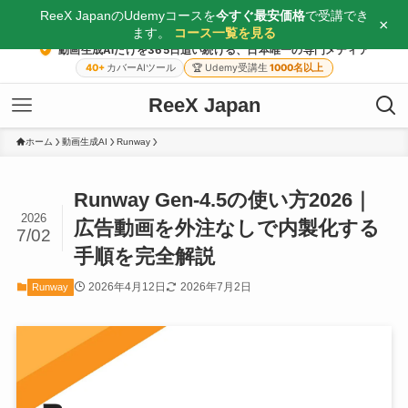
ReeX JapanのUdemyコースを
今すぐ最安価格
で受講でき
×
ます。
コース一覧を見る
動画生成AIだけを365日追い続ける、日本唯一の専門メディア
40+
カバーAIツール
🏆
Udemy受講生
1000名以上
ReeX Japan
ホーム
動画生成AI
Runway
Runway Gen-4.5の使い方2026｜
2026
広告動画を外注なしで内製化する
7/02
手順を完全解説
2026年4月12日
2026年7月2日
Runway