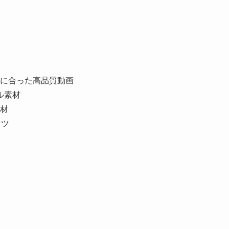
に合った高品質動画
ル素材
材
ンツ