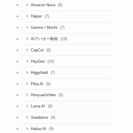
(8)
Amazon Nova
(7)
Haiper
(7)
Genmo / Mochi
(19)
AIアバター動画
(6)
CapCut
(10)
HeyGen
(7)
Higgsfield
(9)
Pika AI
(5)
HunyuanVideo
(9)
Luma AI
(4)
Seedance
(9)
Hailuo AI