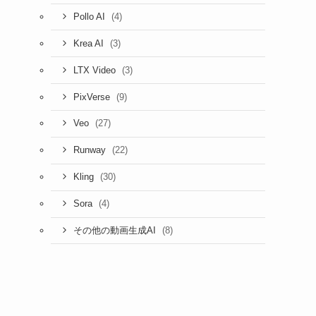
(4)
Pollo AI
(3)
Krea AI
(3)
LTX Video
(9)
PixVerse
(27)
Veo
(22)
Runway
(30)
Kling
(4)
Sora
(8)
その他の動画生成AI