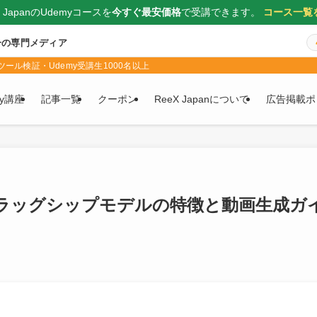
X JapanのUdemyコースを
今すぐ最安価格
で受講できます。
コース一覧
一の専門メディア
ール検証・Udemy受講生1000名以上
my講座
記事一覧
クーポン
ReeX Japanについて
広告掲載ポ
最新フラッグシップモデルの特徴と動画生成ガ