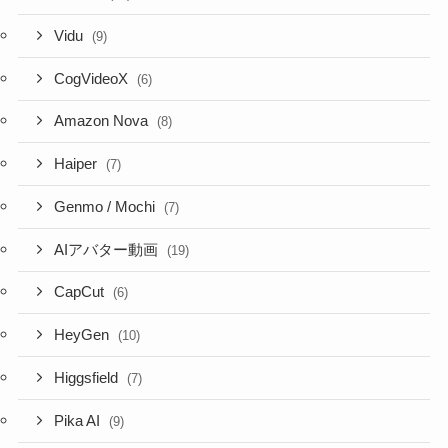
Vidu
(9)
CogVideoX
(6)
Amazon Nova
(8)
Haiper
(7)
Genmo / Mochi
(7)
AIアバター動画
(19)
CapCut
(6)
HeyGen
(10)
Higgsfield
(7)
Pika AI
(9)