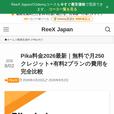
ReeX JapanのUdemyコースを
今すぐ最安価格
で受講でき
×
ます。
コース一覧を見る
動画生成AIだけを365日追い続ける、日本唯一の専門メディア
40+
カバーAIツール
🏆
Udemy受講生
1000名以上
ReeX Japan
ホーム
動画生成AI
Pika AI
Pika料金2026最新｜無料で月250
2026
クレジット+有料2プランの費用を
8/02
完全比較
2026年4月20日
2026年8月2日
Pika AI