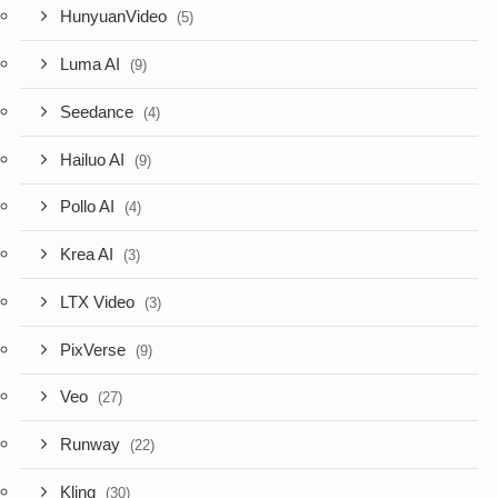
HunyuanVideo
(5)
Luma AI
(9)
Seedance
(4)
Hailuo AI
(9)
Pollo AI
(4)
Krea AI
(3)
LTX Video
(3)
PixVerse
(9)
Veo
(27)
Runway
(22)
Kling
(30)