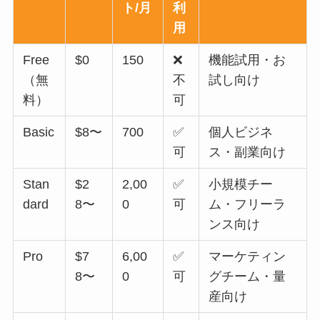
ト/月
利
用
Free
$0
150
❌
機能試用・お
（無
不
試し向け
料）
可
Basic
$8〜
700
✅
個人ビジネ
可
ス・副業向け
Stan
$2
2,00
✅
小規模チー
dard
8〜
0
可
ム・フリーラ
ンス向け
Pro
$7
6,00
✅
マーケティン
8〜
0
可
グチーム・量
産向け