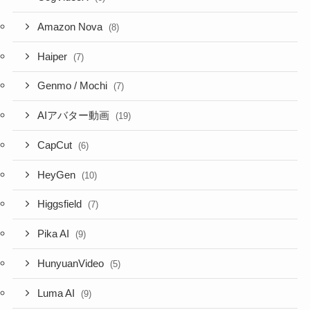
Amazon Nova
(8)
Haiper
(7)
Genmo / Mochi
(7)
AIアバター動画
(19)
CapCut
(6)
HeyGen
(10)
Higgsfield
(7)
Pika AI
(9)
HunyuanVideo
(5)
Luma AI
(9)