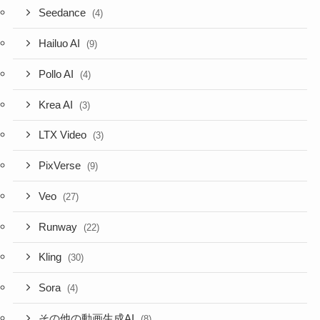
Seedance
(4)
Hailuo AI
(9)
Pollo AI
(4)
Krea AI
(3)
LTX Video
(3)
PixVerse
(9)
Veo
(27)
Runway
(22)
Kling
(30)
Sora
(4)
その他の動画生成AI
(8)