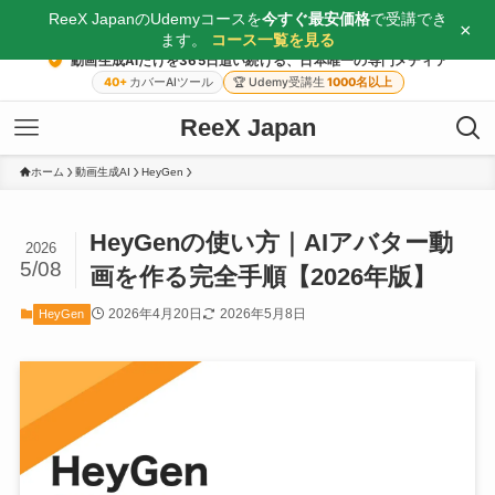
ReeX JapanのUdemyコースを
今すぐ最安価格
で受講でき
×
ます。
コース一覧を見る
動画生成AIだけを365日追い続ける、日本唯一の専門メディア
40+
カバーAIツール
🏆
Udemy受講生
1000名以上
ReeX Japan
ホーム
動画生成AI
HeyGen
HeyGenの使い方｜AIアバター動
2026
5/08
画を作る完全手順【2026年版】
2026年4月20日
2026年5月8日
HeyGen