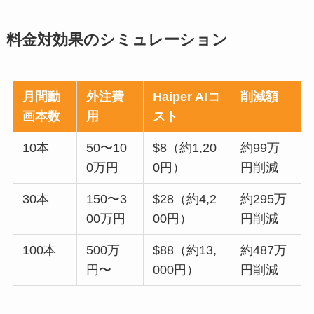
料金対効果のシミュレーション
月間動
外注費
Haiper AIコ
削減額
画本数
用
スト
10本
50〜10
$8（約1,20
約99万
0万円
0円）
円削減
30本
150〜3
$28（約4,2
約295万
00万円
00円）
円削減
100本
500万
$88（約13,
約487万
円〜
000円）
円削減