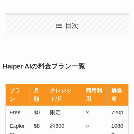
目次
Haiper AIの料金プラン一覧
プラ
月
クレジッ
商用利
解像
ン
額
ト/月
用
度
Free
$0
限定
×
720p
Explor
$8
約600
○
1080