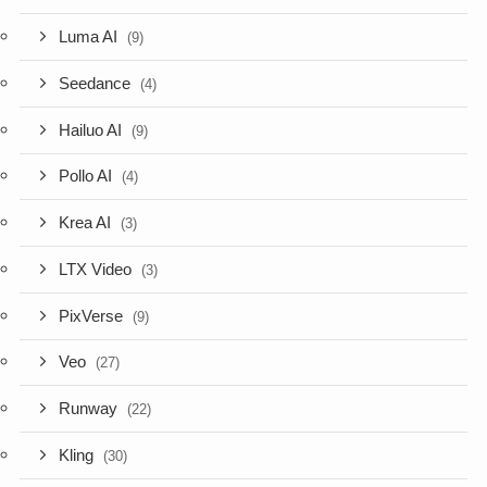
Luma AI
(9)
Seedance
(4)
Hailuo AI
(9)
Pollo AI
(4)
Krea AI
(3)
LTX Video
(3)
PixVerse
(9)
Veo
(27)
Runway
(22)
Kling
(30)