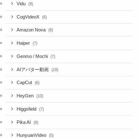
Vidu
(9)
CogVideoX
(6)
Amazon Nova
(8)
Haiper
(7)
Genmo / Mochi
(7)
AIアバター動画
(19)
CapCut
(6)
HeyGen
(10)
Higgsfield
(7)
Pika AI
(9)
HunyuanVideo
(5)