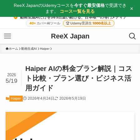
ReeX JapanのUdemyコースを
今すぐ最安価格
で受講でき
×
ます。
コース一覧を見る
動画生成AIだけを365日追い続ける、日本唯一の専門メディア
40+
カバーAIツール
🏆
Udemy受講生
1000名以上
ReeX Japan
ホーム
動画生成AI
Haiper
Haiper AIの料金プラン解説｜コス
2026
ト比較・プラン選び・ビジネス活
5/19
用ガイド
2026年4月24日
2026年5月19日
Haiper