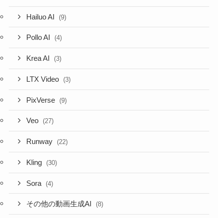
Hailuo AI
(9)
Pollo AI
(4)
Krea AI
(3)
LTX Video
(3)
PixVerse
(9)
Veo
(27)
Runway
(22)
Kling
(30)
Sora
(4)
その他の動画生成AI
(8)