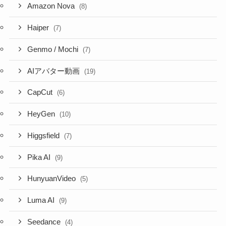
Amazon Nova
(8)
Haiper
(7)
Genmo / Mochi
(7)
AIアバター動画
(19)
CapCut
(6)
HeyGen
(10)
Higgsfield
(7)
Pika AI
(9)
HunyuanVideo
(5)
Luma AI
(9)
Seedance
(4)