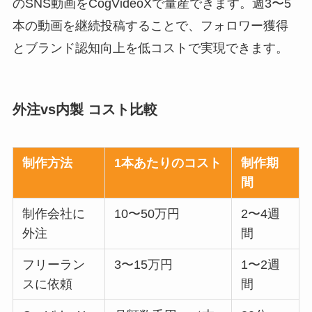
のSNS動画をCogVideoXで量産できます。週3〜5
本の動画を継続投稿することで、フォロワー獲得
とブランド認知向上を低コストで実現できます。
外注vs内製 コスト比較
制作方法
1本あたりのコスト
制作期
間
制作会社に
10〜50万円
2〜4週
外注
間
フリーラン
3〜15万円
1〜2週
スに依頼
間