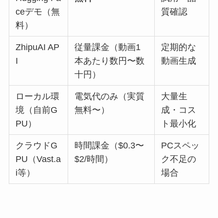
ceデモ（無
質確認
料）
ZhipuAI AP
従量課金（動画1
定期的な
I
本あたり数円〜数
動画生成
十円）
ローカル環
電気代のみ（実質
大量生
境（自前G
無料〜）
成・コス
PU）
ト最小化
クラウドG
時間課金（$0.3〜
PCスペッ
PU（Vast.a
$2/時間）
ク不足の
i等）
場合