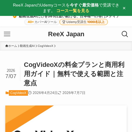
ReeX JapanのUdemyコースを
今すぐ最安価格
で受講でき
×
ます。
コース一覧を見る
動画生成AIだけを365日追い続ける、日本唯一の専門メディア
40+
カバーAIツール
🏆
Udemy受講生
1000名以上
ReeX Japan
ホーム
動画生成AI
CogVideoX
CogVideoXの料金プランと商用利
2026
用ガイド｜無料で使える範囲と注
7/07
意点
2026年4月24日
2026年7月7日
CogVideoX