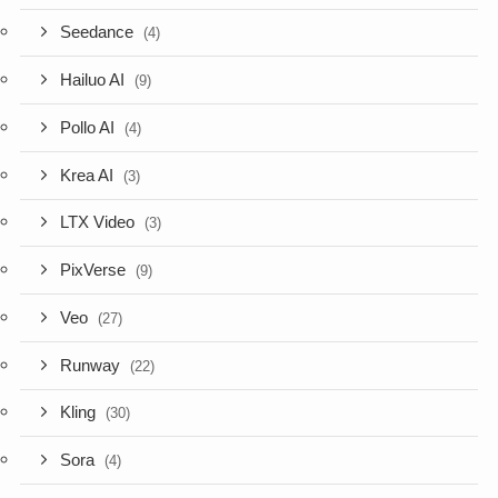
Seedance
(4)
Hailuo AI
(9)
Pollo AI
(4)
Krea AI
(3)
LTX Video
(3)
PixVerse
(9)
Veo
(27)
Runway
(22)
Kling
(30)
Sora
(4)