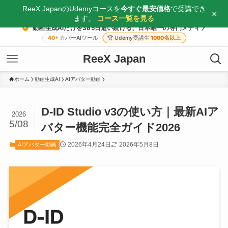
ReeX JapanのUdemyコースを
今すぐ最安価格
で受講でき
×
ます。
コース一覧を見る
動画生成AIだけを365日追い続ける、日本唯一の専門メディア
40+
カバーAIツール
🏆
Udemy受講生
1000名以上
ReeX Japan
ホーム
動画生成AI
AIアバター動画
D-ID Studio v3の使い方｜最新AIア
2026
5/08
バター機能完全ガイド2026
2026年4月24日
2026年5月8日
AIアバター動画