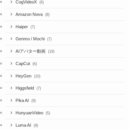
CogVideoX
(6)
Amazon Nova
(8)
Haiper
(7)
Genmo / Mochi
(7)
AIアバター動画
(19)
CapCut
(6)
HeyGen
(10)
Higgsfield
(7)
Pika AI
(9)
HunyuanVideo
(5)
Luma AI
(9)