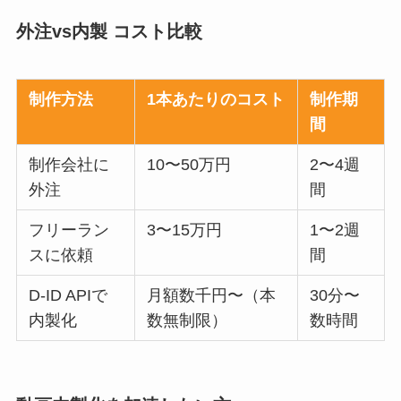
外注vs内製 コスト比較
制作方法
1本あたりのコスト
制作期
間
制作会社に
10〜50万円
2〜4週
外注
間
フリーラン
3〜15万円
1〜2週
スに依頼
間
D-ID APIで
月額数千円〜（本
30分〜
内製化
数無制限）
数時間