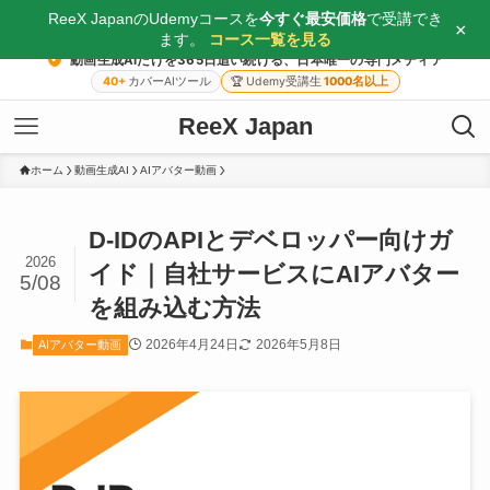
ReeX JapanのUdemyコースを
今すぐ最安価格
で受講でき
×
ます。
コース一覧を見る
動画生成AIだけを365日追い続ける、日本唯一の専門メディア
40+
カバーAIツール
🏆
Udemy受講生
1000名以上
ReeX Japan
ホーム
動画生成AI
AIアバター動画
D-IDのAPIとデベロッパー向けガ
2026
イド｜自社サービスにAIアバター
5/08
を組み込む方法
2026年4月24日
2026年5月8日
AIアバター動画