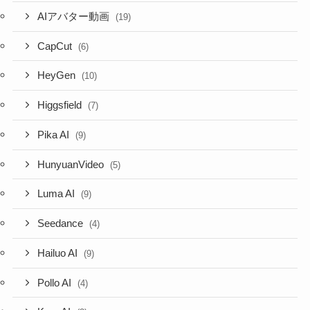
AIアバター動画
(19)
CapCut
(6)
HeyGen
(10)
Higgsfield
(7)
Pika AI
(9)
HunyuanVideo
(5)
Luma AI
(9)
Seedance
(4)
Hailuo AI
(9)
Pollo AI
(4)