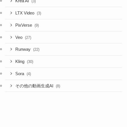
Krea AI
(3)
LTX Video
(3)
PixVerse
(9)
Veo
(27)
Runway
(22)
Kling
(30)
Sora
(4)
その他の動画生成AI
(8)