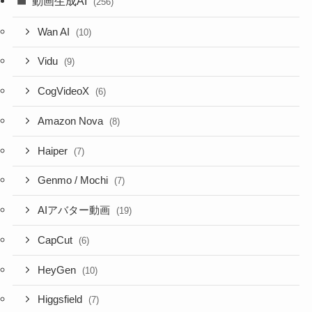
動画生成AI
(256)
Wan AI
(10)
Vidu
(9)
CogVideoX
(6)
Amazon Nova
(8)
Haiper
(7)
Genmo / Mochi
(7)
AIアバター動画
(19)
CapCut
(6)
HeyGen
(10)
Higgsfield
(7)