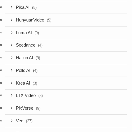
Pika AI
(9)
HunyuanVideo
(5)
Luma AI
(9)
Seedance
(4)
Hailuo AI
(9)
Pollo AI
(4)
Krea AI
(3)
LTX Video
(3)
PixVerse
(9)
Veo
(27)