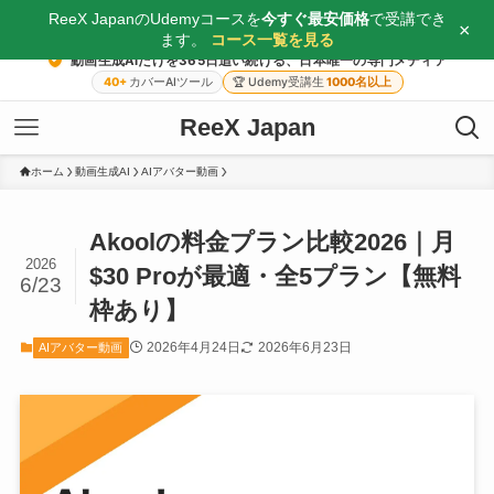
ReeX JapanのUdemyコースを
今すぐ最安価格
で受講でき
×
ます。
コース一覧を見る
動画生成AIだけを365日追い続ける、日本唯一の専門メディア
40+
カバーAIツール
🏆
Udemy受講生
1000名以上
ReeX Japan
ホーム
動画生成AI
AIアバター動画
Akoolの料金プラン比較2026｜月
2026
$30 Proが最適・全5プラン【無料
6/23
枠あり】
2026年4月24日
2026年6月23日
AIアバター動画