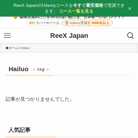
ReeX JapanのUdemyコースを
今すぐ最安価格
で受講でき
×
ます。
コース一覧を見る
動画生成AIだけを365日追い続ける、日本唯一の専門メディア
40+
カバーAIツール
🏆
Udemy受講生
1000名以上
ReeX Japan
ホーム
Hailuo
Hailuo
– tag –
記事が見つかりませんでした。
人気記事