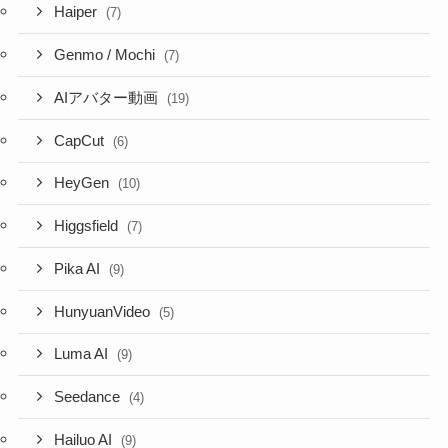
Haiper
(7)
Genmo / Mochi
(7)
AIアバター動画
(19)
CapCut
(6)
HeyGen
(10)
Higgsfield
(7)
Pika AI
(9)
HunyuanVideo
(5)
Luma AI
(9)
Seedance
(4)
Hailuo AI
(9)