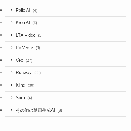
Pollo AI
(4)
Krea AI
(3)
LTX Video
(3)
PixVerse
(9)
Veo
(27)
Runway
(22)
Kling
(30)
Sora
(4)
その他の動画生成AI
(8)