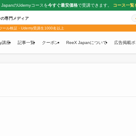
X JapanのUdemyコースを
今すぐ最安価格
で受講できます。
コース一覧
一の専門メディア
ール検証・Udemy受講生1000名以上
my講座
記事一覧
クーポン
ReeX Japanについて
広告掲載ポ