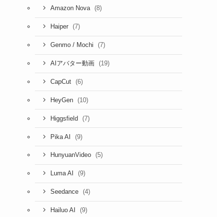
(8)
Amazon Nova
(7)
Haiper
(7)
Genmo / Mochi
(19)
AIアバター動画
(6)
CapCut
(10)
HeyGen
(7)
Higgsfield
(9)
Pika AI
(5)
HunyuanVideo
(9)
Luma AI
(4)
Seedance
(9)
Hailuo AI