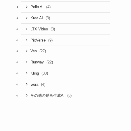
(4)
Pollo AI
(3)
Krea AI
(3)
LTX Video
(9)
PixVerse
(27)
Veo
(22)
Runway
(30)
Kling
(4)
Sora
(8)
その他の動画生成AI