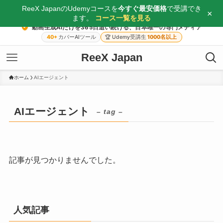
ReeX JapanのUdemyコースを
今すぐ最安価格
で受講でき
×
ます。
コース一覧を見る
動画生成AIだけを365日追い続ける、日本唯一の専門メディア
40+
カバーAIツール
🏆
Udemy受講生
1000名以上
ReeX Japan
ホーム
AIエージェント
AIエージェント
– tag –
記事が見つかりませんでした。
人気記事