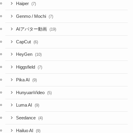
Haiper
(7)
Genmo / Mochi
(7)
AIアバター動画
(19)
CapCut
(6)
HeyGen
(10)
Higgsfield
(7)
Pika AI
(9)
HunyuanVideo
(5)
Luma AI
(9)
Seedance
(4)
Hailuo AI
(9)