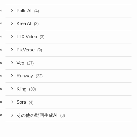
Pollo AI
(4)
Krea AI
(3)
LTX Video
(3)
PixVerse
(9)
Veo
(27)
Runway
(22)
Kling
(30)
Sora
(4)
その他の動画生成AI
(8)