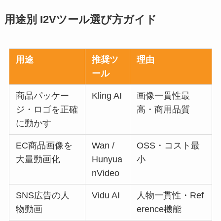
用途別 I2Vツール選び方ガイド
用途
推奨ツ
理由
ール
商品パッケー
Kling AI
画像一貫性最
ジ・ロゴを正確
高・商用品質
に動かす
EC商品画像を
Wan /
OSS・コスト最
大量動画化
Hunyua
小
nVideo
SNS広告の人
Vidu AI
人物一貫性・Ref
物動画
erence機能