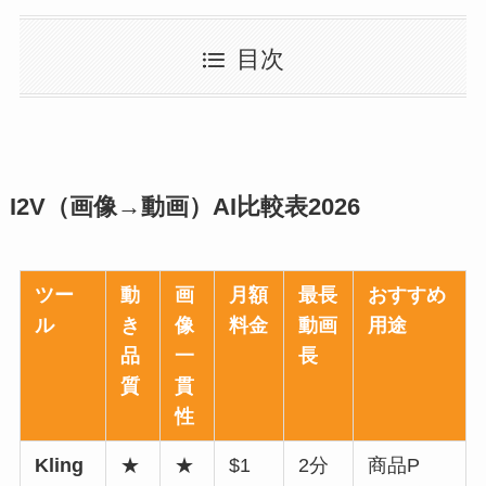
目次
I2V（画像→動画）AI比較表2026
ツー
動
画
月額
最長
おすすめ
ル
き
像
料金
動画
用途
品
一
長
質
貫
性
Kling
★
★
$1
2分
商品P