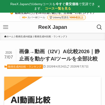
ReeX JapanのUdemyコースを
今すぐ最安価格
で受講でき
×
ます。
コース一覧を見る
動画生成AIだけを365日追い続ける、日本唯一の専門メディア
40+
カバーAIツール
🏆
Udemy受講生
1000名以上
ReeX Japan
ホーム
動画生成AI総論
動画生成AI比較・ランキング
画像→動画（I2V）AI比較2026｜静
2026
7/07
止画を動かすAIツールを全部比較
2026年4月24日
2026年7月7日
動画生成AI比較・ランキング