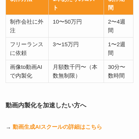
ト
間
制作会社に外
10〜50万円
2〜4週
注
間
フリーランス
3〜15万円
1〜2週
に依頼
間
画像to動画AI
月額数千円〜（本
30分〜
で内製化
数無制限）
数時間
動画内製化を加速したい方へ
→
動画生成AIスクールの詳細はこちら