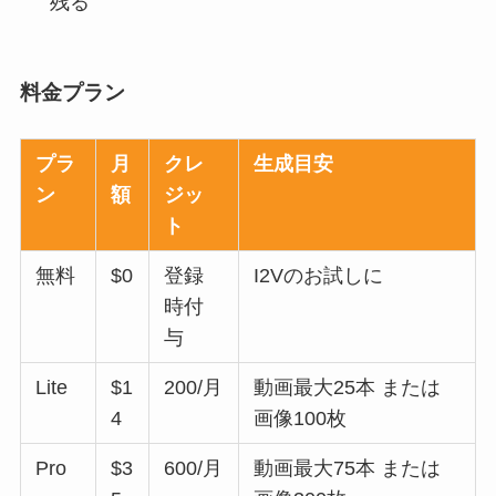
残る
料金プラン
プラ
月
クレ
生成目安
ン
額
ジッ
ト
無料
$0
登録
I2Vのお試しに
時付
与
Lite
$1
200/月
動画最大25本 または
4
画像100枚
Pro
$3
600/月
動画最大75本 または