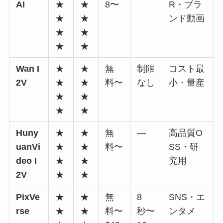
AI
★
★
8〜
R・ブラ
★
★
ンド動画
★
★
★
★
Wan I
★
★
無
制限
コスト最
2V
★
★
料〜
なし
小・量産
★
★
★
★
Huny
★
★
無
—
高品質O
uanVi
★
★
料〜
SS・研
deo I
★
★
究用
2V
★
★
PixVe
★
★
無
8
SNS・エ
rse
★
★
料〜
秒〜
ンタメ