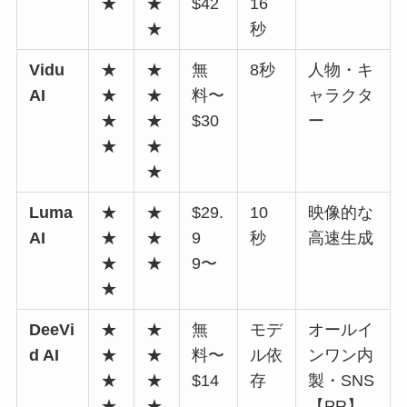
★
★
$42
16
★
秒
Vidu
★
★
無
8秒
人物・キ
AI
★
★
料〜
ャラクタ
★
★
$30
ー
★
★
★
Luma
★
★
$29.
10
映像的な
AI
★
★
9
秒
高速生成
★
★
9〜
★
DeeVi
★
★
無
モデ
オールイ
d AI
★
★
料〜
ル依
ンワン内
★
★
$14
存
製・SNS
★
★
【PR】