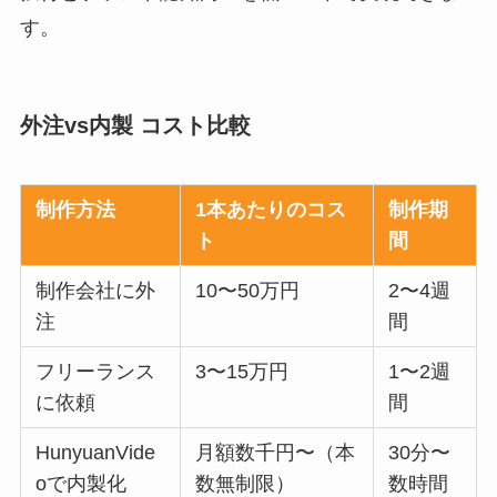
す。
外注vs内製 コスト比較
制作方法
1本あたりのコス
制作期
ト
間
制作会社に外
10〜50万円
2〜4週
注
間
フリーランス
3〜15万円
1〜2週
に依頼
間
HunyuanVide
月額数千円〜（本
30分〜
oで内製化
数無制限）
数時間