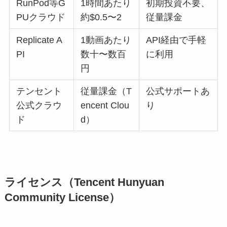
RunPod等G
1時間あたり
初期投資不要、
PUクラウド
約$0.5〜2
従量課金
Replicate A
1動画あたり
API経由で手軽
PI
数十〜数百
に利用
円
テンセント
従量課金（T
公式サポートあ
公式クラウ
encent Clou
り
ド
d）
ライセンス（Tencent Hunyuan
Community License）