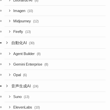
Leonardo AI
(8)
Imagen
(10)
Midjourney
(12)
Firefly
(13)
自動化AI
(30)
Agent Builder
(8)
Gemini Enterprise
(8)
Opal
(6)
音声生成AI
(24)
Suno
(13)
ElevenLabs
(10)