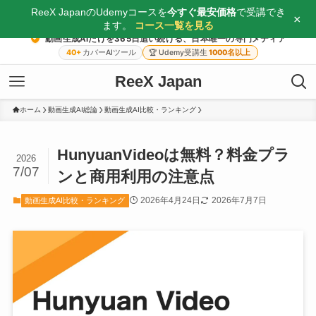
ReeX JapanのUdemyコースを
今すぐ最安価格
で受講でき
×
ます。
コース一覧を見る
動画生成AIだけを365日追い続ける、日本唯一の専門メディア
40+
カバーAIツール
🏆
Udemy受講生
1000名以上
ReeX Japan
ホーム
動画生成AI総論
動画生成AI比較・ランキング
HunyuanVideoは無料？料金プラ
2026
7/07
ンと商用利用の注意点
2026年4月24日
2026年7月7日
動画生成AI比較・ランキング