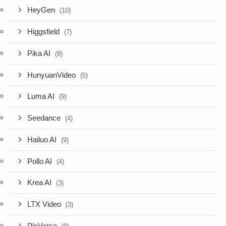
HeyGen
(10)
Higgsfield
(7)
Pika AI
(9)
HunyuanVideo
(5)
Luma AI
(9)
Seedance
(4)
Hailuo AI
(9)
Pollo AI
(4)
Krea AI
(3)
LTX Video
(3)
PixVerse