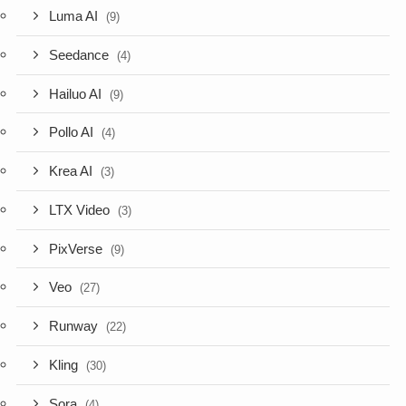
Luma AI
(9)
Seedance
(4)
Hailuo AI
(9)
Pollo AI
(4)
Krea AI
(3)
LTX Video
(3)
PixVerse
(9)
Veo
(27)
Runway
(22)
Kling
(30)
Sora
(4)