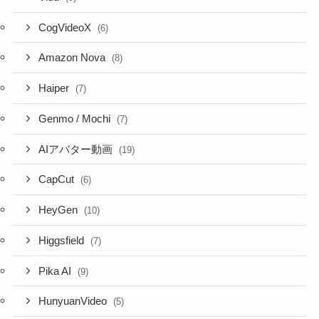
CogVideoX
(6)
Amazon Nova
(8)
Haiper
(7)
Genmo / Mochi
(7)
AIアバター動画
(19)
CapCut
(6)
HeyGen
(10)
Higgsfield
(7)
Pika AI
(9)
HunyuanVideo
(5)