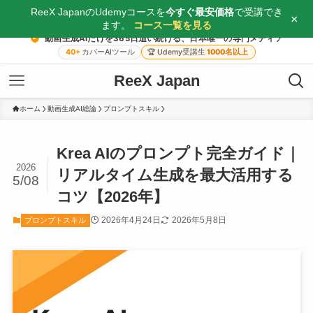
ReeX JapanのUdemyコースを
今すぐ最安価格
で受講でき
×
ます。
コース一覧を見る
動画生成AIだけを365日追い続ける、日本唯一の専門メディア
40+
カバーAIツール
🏆
Udemy受講生
1000名以上
ReeX Japan
ホーム
動画生成AI総論
プロンプトスキル
Krea AIのプロンプト完全ガイド｜
2026
リアルタイム生成を最大活用する
5/08
コツ【2026年】
2026年4月24日
2026年5月8日
プロンプトスキル