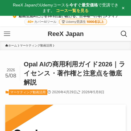
ReeX JapanのUdemyコースを
今すぐ最安価格
で受講でき
×
ます。
コース一覧を見る
動画生成AIだけを365日追い続ける、日本唯一の専門メディア
40+
カバーAIツール
🏆
Udemy受講生
1000名以上
ReeX Japan
ホーム
マーケティング動画活用
Opal AIの商用利用ガイド2026｜ラ
2026
イセンス・著作権と注意点を徹底
5/08
解説
2026年4月29日
2026年5月8日
マーケティング動画活用