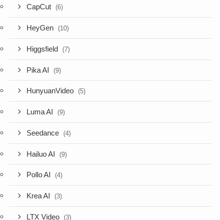
CapCut
(6)
HeyGen
(10)
Higgsfield
(7)
Pika AI
(9)
HunyuanVideo
(5)
Luma AI
(9)
Seedance
(4)
Hailuo AI
(9)
Pollo AI
(4)
Krea AI
(3)
LTX Video
(3)