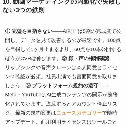
10. 動画マーケティングの内製化で失敗し
ない3つの鉄則
① 完璧を目指さない
——AI動画は5割の完成度で公
開し、データを見て改善するのが最速です。100点
を目指して1ヶ月止まるより、60点を10本公開する
ほうがCVRは伸びます。
② 顔・声の権利確認
——
リップシンクや音声クローンは本人同意とライセ
ンス確認が必須。社員出演でも書面同意を取りま
しょう。
③ プラットフォーム規約の遵守
——
Meta・YouTubeはAI生成コンテンツの開示が義務
化されています。違反するとアカウント停止リス
ク。最新の規約変更は
ニュースカテゴリー
で随時
アップデート。商用利用ライセンスはツールごと