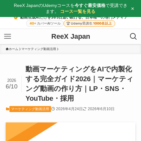
ReeX JapanのUdemyコースを
今すぐ最安価格
で受講でき
×
ます。
コース一覧を見る
動画生成AIだけを365日追い続ける、日本唯一の専門メディア
40+
カバーAIツール
🏆
Udemy受講生
1000名以上
ReeX Japan
ホーム
マーケティング動画活用
動画マーケティングをAIで内製化
する完全ガイド2026｜マーケティ
2026
6/10
ング動画の作り方｜LP・SNS・
YouTube・採用
2026年4月24日
2026年6月10日
マーケティング動画活用