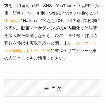
方
を、用途別（LP・SNS・YouTube・商品PR・採
用・研修）×ツール別（Sora 2 / Veo 3 / Kling 2.5 /
Runway
/ Hailuo / LTX など40+）×KPI別×業種別に
体系化。
動画マーケティングのAI内製化
で外注費
を最大80%削減しながら、CVR・再生数・採用応
募数を伸ばす実践手順を公開します。
マーケティ
ング動画活用カテゴリー
に並ぶ全サブピラー記事
の入口としてもご活用ください。
目次