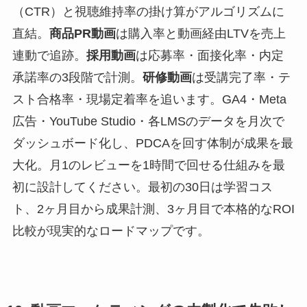
（CTR）と視聴維持率の掛け算がアルゴリズムに
直結。
商品PR動画
は購入率と動画経由LTVを売上
連動で追跡。
採用動画
は応募率・面接化率・内定
承諾率の3段階で計測。
研修動画
は受講完了率・テ
スト合格率・現場定着率を追います。GA4・Meta
広告・YouTube Studio・各LMSのデータを月次で
ダッシュボード化し、PDCAを回す体制が成果を最
大化。月1のレビューを1時間で回せる仕組みを最
初に設計してください。最初の30日は学習コス
ト、2ヶ月目から成果計測、3ヶ月目で本格的なROI
比較が現実的なロードマップです。