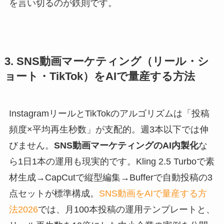
を言い切るのが鉄則です。
3. SNS動画マーケティング（リール・シ
ョート・TikTok）をAIで量産する方法
InstagramリールとTikTokのアルゴリズムは「投稿
頻度×平均再生秒数」が支配的。週3本以下では伸
びません。
SNS動画マーケティングのAI内製化
な
ら1日1本の運用も現実的です。Kling 2.5 Turboで素
材生成→CapCutで縦型編集→Bufferで自動投稿の3
点セットが標準構成。
SNS動画をAIで量産する方
法2026
では、月100本投稿の運用テンプレートと、