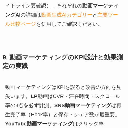
イドライン要確認）。それぞれの
動画マーケティ
ングAI
の詳細は
動画生成AIカテゴリー
と
主要ツー
ル比較ページ
を併用してご確認ください。
9. 動画マーケティングのKPI設計と効果測
定の実践
動画マーケティングはKPIを誤ると改善の方向を見
失います。
LP動画
はCVR・滞在時間・スクロール
率の3点を必ず計測。
SNS動画マーケティング
は再
生完了率（Hook率）と保存・シェア数が最重要。
YouTube動画マーケティング
はクリック率