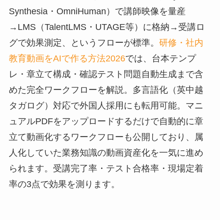
Synthesia・OmniHuman）で講師映像を量産
→LMS（TalentLMS・UTAGE等）に格納→受講ロ
グで効果測定、というフローが標準。
研修・社内
教育動画をAIで作る方法2026
では、台本テンプ
レ・章立て構成・確認テスト問題自動生成まで含
めた完全ワークフローを解説。多言語化（英中越
タガログ）対応で外国人採用にも転用可能。マニ
ュアルPDFをアップロードするだけで自動的に章
立て動画化するワークフローも公開しており、属
人化していた業務知識の動画資産化を一気に進め
られます。受講完了率・テスト合格率・現場定着
率の3点で効果を測ります。