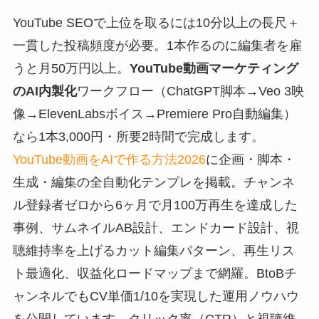
YouTube SEOで上位を取るには10分以上の長尺＋
一貫した投稿頻度が必要。1本作るのに編集者を雇
うと月50万円以上。
YouTube動画マーケティング
のAI内製化
ワークフロー（ChatGPT脚本→Veo 3映
像→ElevenLabsボイス→Premiere Pro自動編集）
なら1本3,000円・所要2時間で完成します。
YouTube動画をAIで作る方法2026
に企画・脚本・
生成・編集の全自動化テンプレを掲載。チャンネ
ル登録者ゼロから6ヶ月で月100万再生を達成した
事例、サムネイルAB設計、エンドカード設計、視
聴維持率を上げるカット編集パターン、再生リス
ト最適化、収益化ロードマップまで網羅。BtoBチ
ャンネルでもCV単価1/10を実現した運用ノウハウ
を公開しています。クリック率（CTR）と視聴維