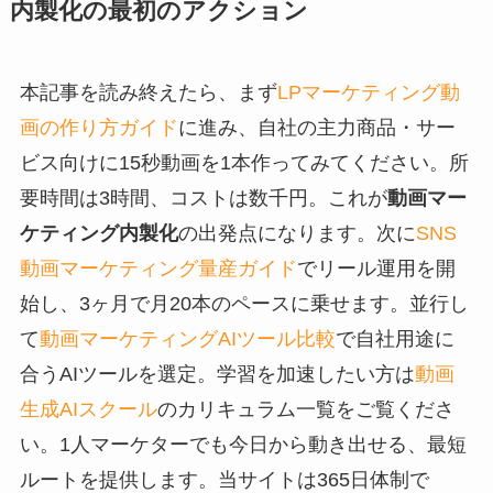
内製化の最初のアクション
本記事を読み終えたら、まず
LPマーケティング動
画の作り方ガイド
に進み、自社の主力商品・サー
ビス向けに15秒動画を1本作ってみてください。所
要時間は3時間、コストは数千円。これが
動画マー
ケティング内製化
の出発点になります。次に
SNS
動画マーケティング量産ガイド
でリール運用を開
始し、3ヶ月で月20本のペースに乗せます。並行し
て
動画マーケティングAIツール比較
で自社用途に
合うAIツールを選定。学習を加速したい方は
動画
生成AIスクール
のカリキュラム一覧をご覧くださ
い。1人マーケターでも今日から動き出せる、最短
ルートを提供します。当サイトは365日体制で