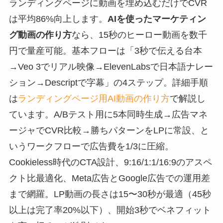
ランディングページに動画を埋め込むだけでCVR
は平均86%向上します。
AIを使ったマーケティン
グ動画の作り方
なら、15秒のヒーロー動画を数千
円で量産可能。基本フローは「3秒で伝える台本
→Veo 3でリアル映像→ElevenLabsで日本語ナレー
ション→Descriptで字幕」の4ステップ。詳細手順
は
ランディングページ用AI動画の作り方
で解説し
ています。A/Bテスト用に5本同時生成→広告マネ
ージャでCVR比較→勝ちパターンをLPに常設、と
いうワークフローで広告費を1/3に圧縮。
Cookieless時代のCTA設計、9:16/1:1/16:9のアスペ
クト比最適化、Meta広告とGoogle広告での運用差
まで網羅。LP動画の長さは15〜30秒が最適（45秒
以上は完了率20%以下）、開始3秒でベネフィット