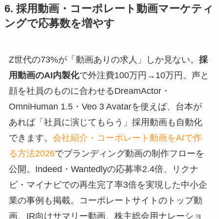
6. 採用動画・コーポレート動画マーケティ
ングで応募数を増やす
Z世代の73%が「動画ありの求人」しか見ない。
採
用動画のAI内製化
で外注費100万円→10万円。声と
顔を社員のものに合わせるDreamActor・
OmniHuman 1.5・Veo 3 Avatarを使えば、台本が
あれば「社員に演じてもらう」採用動画も自動化
できます。
会社紹介・コーポレート動画をAIで作
る方法2026
でブランディング動画の制作フローを
公開。Indeed・Wantedlyの応募率2.4倍、リクナ
ビ・マイナビでの再生完了率3倍を実現した中小企
業の事例も掲載。コーポレートサイトのトップ動
画、IR向けサマリー動画、株主総会用ナレーショ