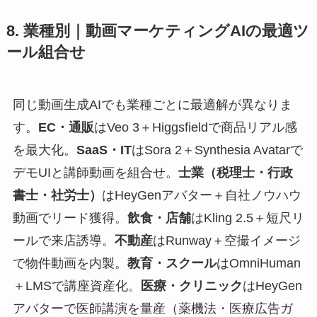
8. 業種別｜動画マーケティングAIの最適ツ
ール組合せ
同じ動画生成AIでも業種ごとに最適解が異なりま
す。
EC・通販
はVeo 3＋Higgsfieldで商品リアル感
を最大化。
SaaS・IT
はSora 2＋Synthesia Avatarで
デモUIと講師動画を組合せ。
士業（税理士・行政
書士・社労士）
はHeyGenアバター＋自社ノウハウ
動画でリード獲得。
飲食・店舗
はKling 2.5＋短尺リ
ールで来店誘導。
不動産
はRunway＋空撮イメージ
で物件動画を内製。
教育・スクール
はOmniHuman
＋LMSで講座資産化。
医療・クリニック
はHeyGen
アバターで医師講演を量産（薬機法・医療広告ガ