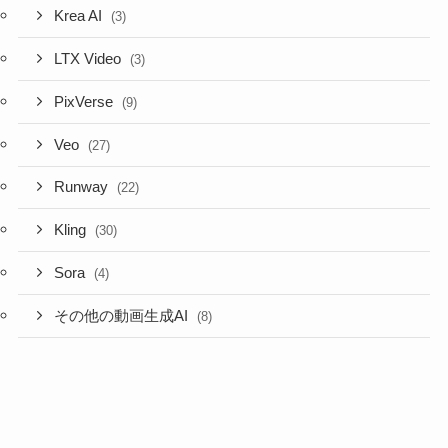
Krea AI
(3)
LTX Video
(3)
PixVerse
(9)
Veo
(27)
Runway
(22)
Kling
(30)
Sora
(4)
その他の動画生成AI
(8)