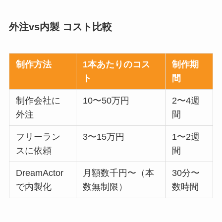
外注vs内製 コスト比較
制作方法
1本あたりのコス
制作期
ト
間
制作会社に
10〜50万円
2〜4週
外注
間
フリーラン
3〜15万円
1〜2週
スに依頼
間
DreamActor
月額数千円〜（本
30分〜
で内製化
数無制限）
数時間