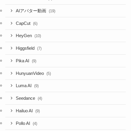
AIアバター動画
(19)
CapCut
(6)
HeyGen
(10)
Higgsfield
(7)
Pika AI
(9)
HunyuanVideo
(5)
Luma AI
(9)
Seedance
(4)
Hailuo AI
(9)
Pollo AI
(4)