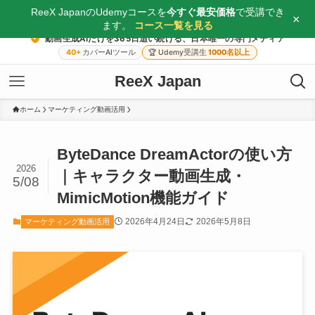
ReeX JapanのUdemyコースを
今すぐ最安価格
で受講でき
×
ます。
コース一覧を見る
動画生成AIだけを365日追い続ける、日本唯一の専門メディア
40+
カバーAIツール
🏆
Udemy受講生
1000名以上
ReeX Japan
ホーム
マーケティング動画活用
ByteDance DreamActorの使い方
2026
｜キャラクター動画生成・
5/08
MimicMotion機能ガイド
2026年4月24日
2026年5月8日
マーケティング動画活用