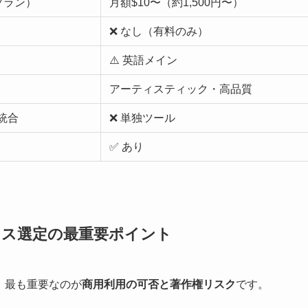
プラン）
月額$10〜（約1,500円〜）
）
❌ なし（有料のみ）
⚠️ 英語メイン
アーティスティック・高品質
と統合
❌ 単独ツール
✅ あり
ネス選定の最重要ポイント
、最も重要なのが
商用利用の可否と著作権リスク
です。