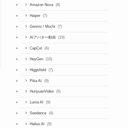
(8)
Amazon Nova
(7)
Haiper
(7)
Genmo / Mochi
(19)
AIアバター動画
(6)
CapCut
(10)
HeyGen
(7)
Higgsfield
(9)
Pika AI
(5)
HunyuanVideo
(9)
Luma AI
(4)
Seedance
(9)
Hailuo AI