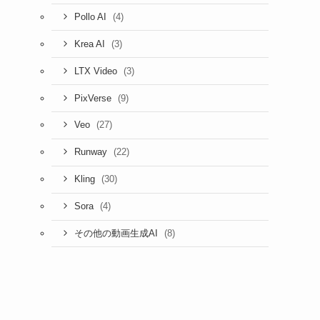
(4)
Pollo AI
(3)
Krea AI
(3)
LTX Video
(9)
PixVerse
(27)
Veo
(22)
Runway
(30)
Kling
(4)
Sora
(8)
その他の動画生成AI