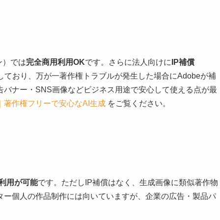
プラン）では
完全商用利用OK
です。さらに法人向けに
IP補償
しており、万が一著作権トラブルが発生した場合にAdobeが補
告バナー・SNS画像などビジネス用途で安心して使える点が最
イド｜著作権フリーで安心なAI生成
をご覧ください。
用利用が可能
です。ただしIP補償はなく、生成画像に類似著作物
ター個人の作品制作には向いていますが、企業の広告・製品パ