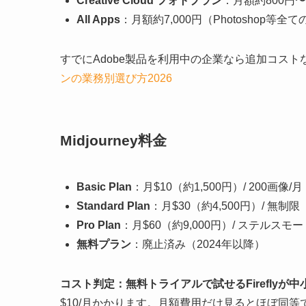
Creative Cloud フォトプラン
：月額約800円〜
All Apps
：月額約7,000円（Photoshop等全
すでにAdobe製品を利用中の企業なら追加コストな
ンの業務別選び方2026
Midjourney料金
Basic Plan
：月$10（約1,500円）/ 200画像/月
Standard Plan
：月$30（約4,500円）/ 無制
Pro Plan
：月$60（約9,000円）/ ステルスモ
無料プラン
：廃止済み（2024年以降）
コスト判定：無料トライアルで試せるFireflyが
$10/月かかります。月額費用だけ見るとほぼ同等です