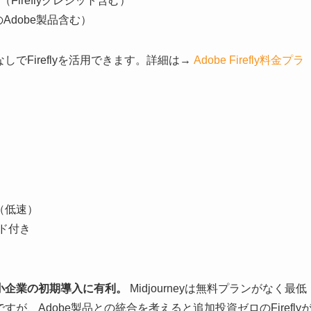
（Fireflyクレジット含む）
てのAdobe製品含む）
しでFireflyを活用できます。詳細は→
Adobe Firefly料金プラ
限（低速）
ード付き
中小企業の初期導入に有利。
Midjourneyは無料プランがなく最低
が、Adobe製品との統合を考えると追加投資ゼロのFirefly