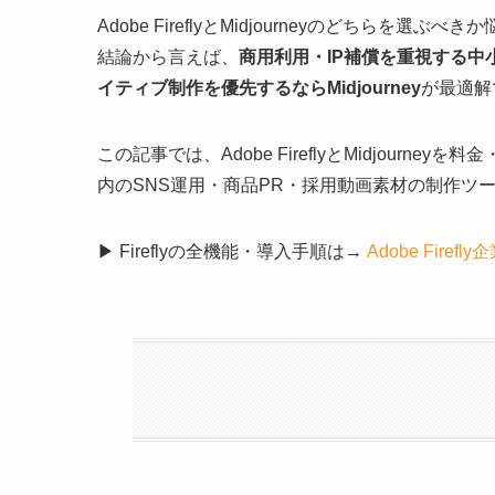
Adobe FireflyとMidjourneyのどちらを選ぶ
結論から言えば、
商用利用・IP補償を重視する中小企
イティブ制作を優先するならMidjourney
が最適解
この記事では、Adobe FireflyとMidjour
内のSNS運用・商品PR・採用動画素材の制作ツ
▶ Fireflyの全機能・導入手順は→
Adobe Firef