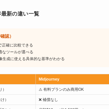
2026年最新の違い一覧
で確認）
ネス用途で正確に比較できる
適なツールが選べる
像生成に使える具体的な基準がわかる
Midjourney
り）
⚠️ 有料プランのみ商用OK
向け）
❌ 補償なし