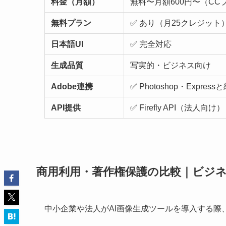
料金（月額）
無料〜月額600円〜（CC
無料プラン
✅ あり（月25クレジット
日本語UI
✅ 完全対応
生成品質
写実的・ビジネス向け
Adobe連携
✅ Photoshop・Express
API提供
✅ Firefly API（法人向け）
商用利用・著作権保護の比較｜ビジ
中小企業や法人がAI画像生成ツールを導入する際