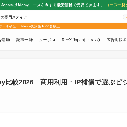
X JapanのUdemyコースを
今すぐ最安価格
で受講できます。
コース一覧
一の専門メディア
ール検証・Udemy受講生1000名以上
my講座
記事一覧
クーポン
ReeX Japanについて
広告掲載ポ
djourney比較2026｜商用利用・IP補償で選ぶビ