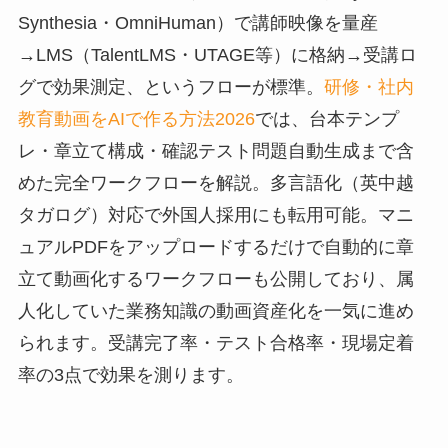
Synthesia・OmniHuman）で講師映像を量産
→LMS（TalentLMS・UTAGE等）に格納→受講ロ
グで効果測定、というフローが標準。
研修・社内
教育動画をAIで作る方法2026
では、台本テンプ
レ・章立て構成・確認テスト問題自動生成まで含
めた完全ワークフローを解説。多言語化（英中越
タガログ）対応で外国人採用にも転用可能。マニ
ュアルPDFをアップロードするだけで自動的に章
立て動画化するワークフローも公開しており、属
人化していた業務知識の動画資産化を一気に進め
られます。受講完了率・テスト合格率・現場定着
率の3点で効果を測ります。