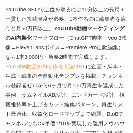
YouTube SEOで上位を取るには10分以上の長尺＋
一貫した投稿頻度が必要。1本作るのに編集者を雇
うと月50万円以上。
YouTube動画マーケティング
のAI内製化
ワークフロー（ChatGPT脚本→Veo 3映
像→ElevenLabsボイス→Premiere Pro自動編集）
なら1本3,000円・所要2時間で完成します。
YouTube動画をAIで作る方法2026
に企画・脚本・
生成・編集の全自動化テンプレを掲載。チャンネ
ル登録者ゼロから6ヶ月で月100万再生を達成した
事例、サムネイルAB設計、エンドカード設計、視
聴維持率を上げるカット編集パターン、再生リス
ト最適化、収益化ロードマップまで網羅。BtoBチ
ャンネルでもCV単価1/10を実現した運用ノウハウ
を公開しています。クリック率（CTR）と視聴維