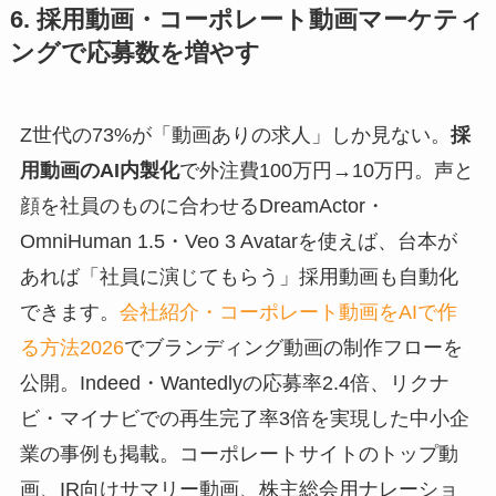
6. 採用動画・コーポレート動画マーケティ
ングで応募数を増やす
Z世代の73%が「動画ありの求人」しか見ない。
採
用動画のAI内製化
で外注費100万円→10万円。声と
顔を社員のものに合わせるDreamActor・
OmniHuman 1.5・Veo 3 Avatarを使えば、台本が
あれば「社員に演じてもらう」採用動画も自動化
できます。
会社紹介・コーポレート動画をAIで作
る方法2026
でブランディング動画の制作フローを
公開。Indeed・Wantedlyの応募率2.4倍、リクナ
ビ・マイナビでの再生完了率3倍を実現した中小企
業の事例も掲載。コーポレートサイトのトップ動
画、IR向けサマリー動画、株主総会用ナレーショ