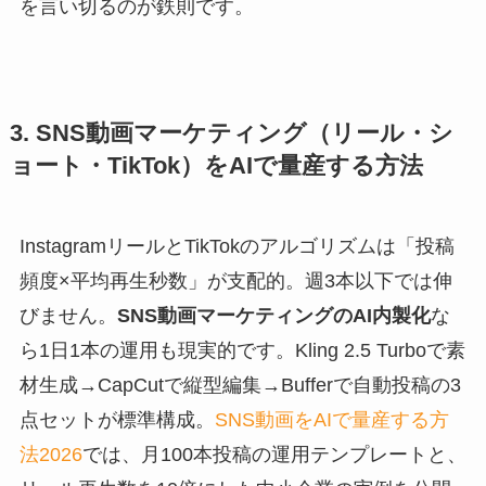
を言い切るのが鉄則です。
3. SNS動画マーケティング（リール・シ
ョート・TikTok）をAIで量産する方法
InstagramリールとTikTokのアルゴリズムは「投稿
頻度×平均再生秒数」が支配的。週3本以下では伸
びません。
SNS動画マーケティングのAI内製化
な
ら1日1本の運用も現実的です。Kling 2.5 Turboで素
材生成→CapCutで縦型編集→Bufferで自動投稿の3
点セットが標準構成。
SNS動画をAIで量産する方
法2026
では、月100本投稿の運用テンプレートと、