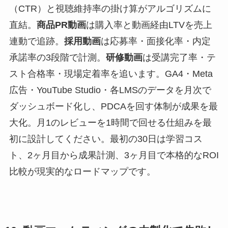
（CTR）と視聴維持率の掛け算がアルゴリズムに
直結。
商品PR動画
は購入率と動画経由LTVを売上
連動で追跡。
採用動画
は応募率・面接化率・内定
承諾率の3段階で計測。
研修動画
は受講完了率・テ
スト合格率・現場定着率を追います。GA4・Meta
広告・YouTube Studio・各LMSのデータを月次で
ダッシュボード化し、PDCAを回す体制が成果を最
大化。月1のレビューを1時間で回せる仕組みを最
初に設計してください。最初の30日は学習コス
ト、2ヶ月目から成果計測、3ヶ月目で本格的なROI
比較が現実的なロードマップです。