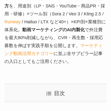
方
を、用途別（LP・SNS・YouTube・商品PR・採
用・研修）×ツール別（Sora 2 / Veo 3 / Kling 2.5 /
Runway
/ Hailuo / LTX など40+）×KPI別×業種別に
体系化。
動画マーケティングのAI内製化
で外注費
を最大80%削減しながら、CVR・再生数・採用応
募数を伸ばす実践手順を公開します。
マーケティ
ング動画活用カテゴリー
に並ぶ全サブピラー記事
の入口としてもご活用ください。
目次