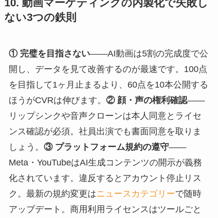
10. 動画マーケティングの内製化で失敗し
ない3つの鉄則
① 完璧を目指さない
——AI動画は5割の完成度で公
開し、データを見て改善するのが最速です。100点
を目指して1ヶ月止まるより、60点を10本公開する
ほうがCVRは伸びます。
② 顔・声の権利確認
——
リップシンクや音声クローンは本人同意とライセ
ンス確認が必須。社員出演でも書面同意を取りま
しょう。
③ プラットフォーム規約の遵守
——
Meta・YouTubeはAI生成コンテンツの開示が義務
化されています。違反するとアカウント停止リス
ク。最新の規約変更は
ニュースカテゴリー
で随時
アップデート。商用利用ライセンスはツールごと