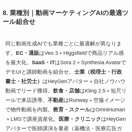
8. 業種別｜動画マーケティングAIの最適ツ
ール組合せ
同じ動画生成AIでも業種ごとに最適解が異なりま
す。
EC・通販
はVeo 3＋Higgsfieldで商品リアル感
を最大化。
SaaS・IT
はSora 2＋Synthesia Avatarで
デモUIと講師動画を組合せ。
士業（税理士・行政
書士・社労士）
はHeyGenアバター＋自社ノウハウ
動画でリード獲得。
飲食・店舗
はKling 2.5＋短尺リ
ールで来店誘導。
不動産
はRunway＋空撮イメージ
で物件動画を内製。
教育・スクール
はOmniHuman
＋LMSで講座資産化。
医療・クリニック
はHeyGen
アバターで医師講演を量産（薬機法・医療広告ガ