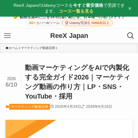
ReeX JapanのUdemyコースを
今すぐ最安価格
で受講でき
×
ます。
コース一覧を見る
動画生成AIだけを365日追い続ける、日本唯一の専門メディア
40+
カバーAIツール
🏆
Udemy受講生
1000名以上
ReeX Japan
ホーム
マーケティング動画活用
動画マーケティングをAIで内製化
する完全ガイド2026｜マーケティ
2026
6/10
ング動画の作り方｜LP・SNS・
YouTube・採用
2026年4月24日
2026年6月10日
マーケティング動画活用