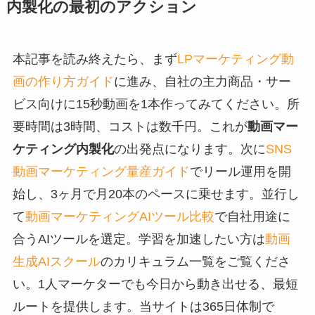
内製化の最初のアクション
本記事を読み終えたら、まず
LPマーケティング動
画の作り方ガイド
に進み、自社の主力商品・サー
ビス向けに15秒動画を1本作ってみてください。所
要時間は3時間、コストは数千円。これが
動画マー
ケティング内製化
の出発点になります。次に
SNS
動画マーケティング量産ガイド
でリール運用を開
始し、3ヶ月で月20本のペースに乗せます。並行し
て
動画マーケティングAIツール比較
で自社用途に
合うAIツールを選定。学習を加速したい方は
動画
生成AIスクール
のカリキュラム一覧をご覧くださ
い。1人マーケターでも今日から動き出せる、最短
ルートを提供します。当サイトは365日体制で