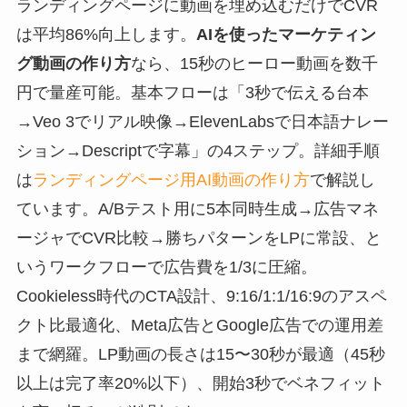
ランディングページに動画を埋め込むだけでCVR
は平均86%向上します。
AIを使ったマーケティン
グ動画の作り方
なら、15秒のヒーロー動画を数千
円で量産可能。基本フローは「3秒で伝える台本
→Veo 3でリアル映像→ElevenLabsで日本語ナレー
ション→Descriptで字幕」の4ステップ。詳細手順
は
ランディングページ用AI動画の作り方
で解説し
ています。A/Bテスト用に5本同時生成→広告マネ
ージャでCVR比較→勝ちパターンをLPに常設、と
いうワークフローで広告費を1/3に圧縮。
Cookieless時代のCTA設計、9:16/1:1/16:9のアスペ
クト比最適化、Meta広告とGoogle広告での運用差
まで網羅。LP動画の長さは15〜30秒が最適（45秒
以上は完了率20%以下）、開始3秒でベネフィット