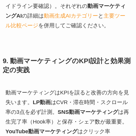
イドライン要確認）。それぞれの
動画マーケティ
ングAI
の詳細は
動画生成AIカテゴリー
と
主要ツー
ル比較ページ
を併用してご確認ください。
9. 動画マーケティングのKPI設計と効果測
定の実践
動画マーケティングはKPIを誤ると改善の方向を見
失います。
LP動画
はCVR・滞在時間・スクロール
率の3点を必ず計測。
SNS動画マーケティング
は再
生完了率（Hook率）と保存・シェア数が最重要。
YouTube動画マーケティング
はクリック率