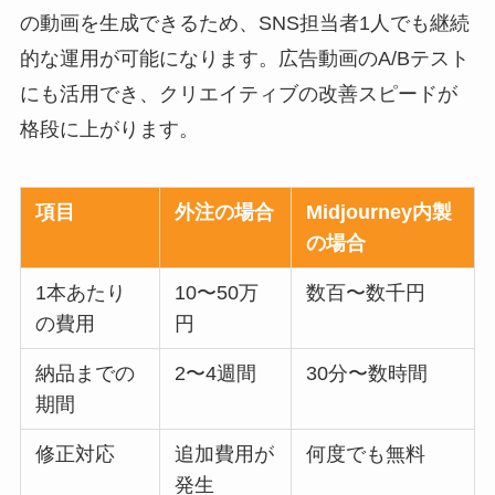
の動画を生成できるため、SNS担当者1人でも継続
的な運用が可能になります。広告動画のA/Bテスト
にも活用でき、クリエイティブの改善スピードが
格段に上がります。
項目
外注の場合
Midjourney内製
の場合
1本あたり
10〜50万
数百〜数千円
の費用
円
納品までの
2〜4週間
30分〜数時間
期間
修正対応
追加費用が
何度でも無料
発生