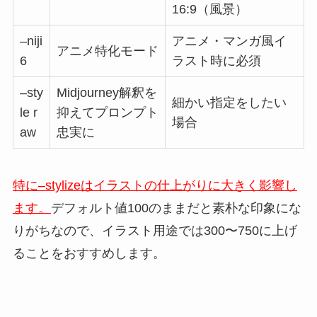
16:9（風景）
–niji
アニメ・マンガ風イ
アニメ特化モード
6
ラスト時に必須
–sty
Midjourney解釈を
細かい指定をしたい
le r
抑えてプロンプト
場合
aw
忠実に
特に–stylizeはイラストの仕上がりに大きく影響し
ます。
デフォルト値100のままだと素朴な印象にな
りがちなので、イラスト用途では300〜750に上げ
ることをおすすめします。