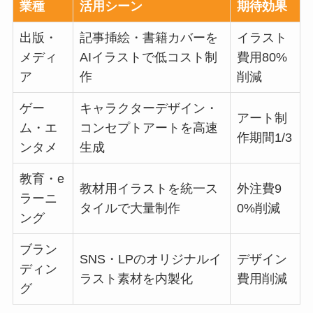
業種
活用シーン
期待効果
出版・
記事挿絵・書籍カバーを
イラスト
メディ
AIイラストで低コスト制
費用80%
ア
作
削減
ゲー
キャラクターデザイン・
アート制
ム・エ
コンセプトアートを高速
作期間1/3
ンタメ
生成
教育・e
教材用イラストを統一ス
外注費9
ラーニ
タイルで大量制作
0%削減
ング
ブラン
SNS・LPのオリジナルイ
デザイン
ディン
ラスト素材を内製化
費用削減
グ