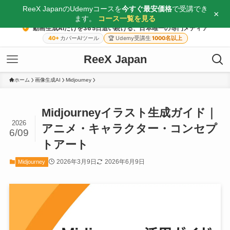
ReeX JapanのUdemyコースを
今すぐ最安価格
で受講でき
×
ます。
コース一覧を見る
動画生成AIだけを365日追い続ける、日本唯一の専門メディア
40+
カバーAIツール
🏆
Udemy受講生
1000名以上
ReeX Japan
ホーム
画像生成AI
Midjourney
Midjourneyイラスト生成ガイド｜
2026
アニメ・キャラクター・コンセプ
6/09
トアート
2026年3月9日
2026年6月9日
Midjourney