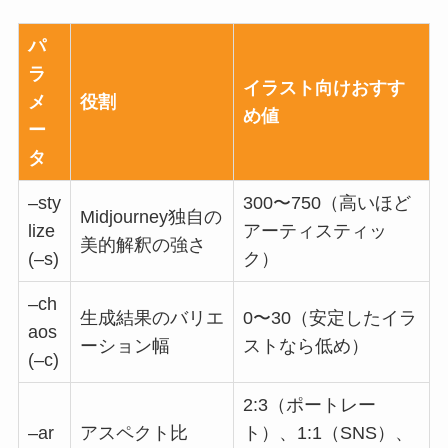
パ
ラ
イラスト向けおすす
メ
役割
め値
ー
タ
–sty
300〜750（高いほど
Midjourney独自の
lize
アーティスティッ
美的解釈の強さ
(–s)
ク）
–ch
生成結果のバリエ
0〜30（安定したイラ
aos
ーション幅
ストなら低め）
(–c)
2:3（ポートレー
–ar
アスペクト比
ト）、1:1（SNS）、