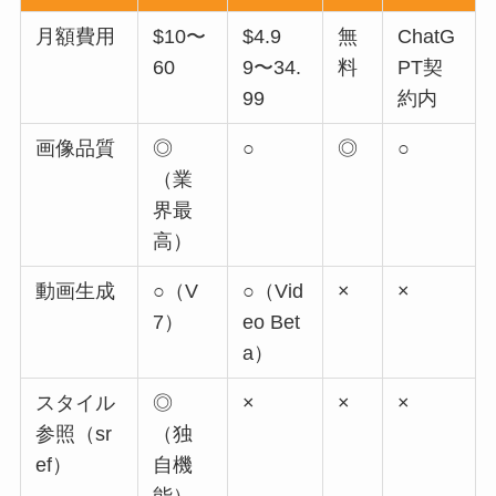
月額費用
$10〜
$4.9
無
ChatG
60
9〜34.
料
PT契
99
約内
画像品質
◎
○
◎
○
（業
界最
高）
動画生成
○（V
○（Vid
×
×
7）
eo Bet
a）
スタイル
◎
×
×
×
参照（sr
（独
ef）
自機
能）