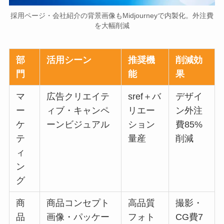
採用ページ・会社紹介の背景画像もMidjourneyで内製化。外注費
を大幅削減
部
活用シーン
推奨機
削減効
門
能
果
マ
広告クリエイテ
sref＋バ
デザイ
ー
ィブ・キャンペ
リエー
ン外注
ケ
ーンビジュアル
ション
費85%
テ
量産
削減
ィ
ン
グ
商
商品コンセプト
高品質
撮影・
品
画像・パッケー
フォト
CG費7