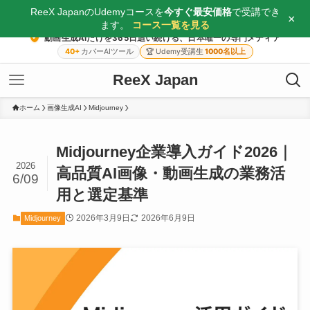
ReeX JapanのUdemyコースを
今すぐ最安価格
で受講でき
×
ます。
コース一覧を見る
動画生成AIだけを365日追い続ける、日本唯一の専門メディア
40+
カバーAIツール
🏆
Udemy受講生
1000名以上
ReeX Japan
ホーム
画像生成AI
Midjourney
Midjourney企業導入ガイド2026｜
2026
高品質AI画像・動画生成の業務活
6/09
用と選定基準
2026年3月9日
2026年6月9日
Midjourney