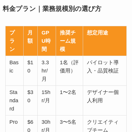
料金プラン｜業務規模別の選び方
プ
月
GP
推奨チ
想定用途
ラ
額
U時
ーム規
ン
間
模
Bas
$1
3.3
1名（評
パイロット導
ic
0
hr/
価用）
入・品質検証
月
Sta
$3
15h
1〜2名
デザイナー個
nda
0
r/月
人利用
rd
Pro
$6
30h
3〜5名
クリエイティ
0
r/月
ブチーム