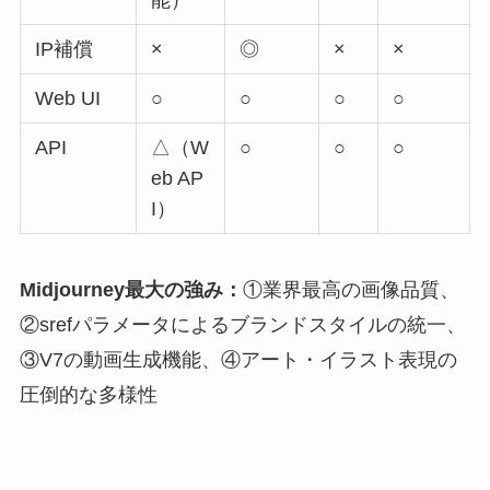
IP補償
×
◎
×
×
Web UI
○
○
○
○
API
△（W
○
○
○
eb AP
I）
Midjourney最大の強み：
①業界最高の画像品質、
②srefパラメータによるブランドスタイルの統一、
③V7の動画生成機能、④アート・イラスト表現の
圧倒的な多様性