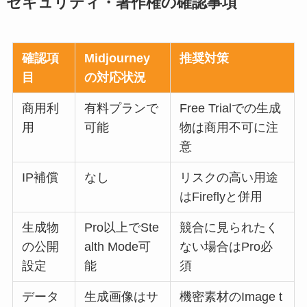
セキュリティ・著作権の確認事項
確認項
Midjourney
推奨対策
目
の対応状況
商用利
有料プランで
Free Trialでの生成
用
可能
物は商用不可に注
意
IP補償
なし
リスクの高い用途
はFireflyと併用
生成物
Pro以上でSte
競合に見られたく
の公開
alth Mode可
ない場合はPro必
設定
能
須
データ
生成画像はサ
機密素材のImage t