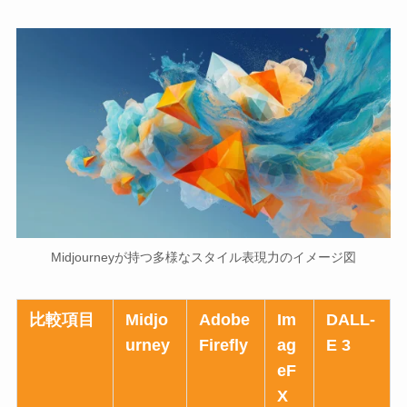
Midjourneyが持つ多様なスタイル表現力のイメージ図
比較項目
Midjo
Adobe
Im
DALL-
urney
Firefly
ag
E 3
eF
X