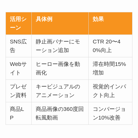
活用シ
具体例
効果
ーン
SNS広
静止画バナーにモ
CTR 20〜4
告
ーション追加
0%向上
Webサ
ヒーロー画像を動
滞在時間15%
イト
画化
増加
プレゼ
キービジュアルの
視覚的インパ
ン資料
アニメーション
クト向上
商品L
商品画像の360度回
コンバージョ
P
転風動画
ン10%改善