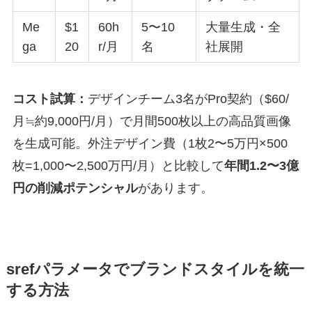
Me
$1
60h
5〜10
大量生成・全
ga
20
r/月
名
社展開
コスト試算：
デザインチーム3名がPro契約（$60/
月≒約9,000円/月）で月間500枚以上の高品質画像
を生成可能。外注デザイン費（1枚2〜5万円×500
枚=1,000〜2,500万円/月）と比較して
年間1.2〜3億
円の削減ポテンシャル
があります。
srefパラメータでブランドスタイルを統一
する方法