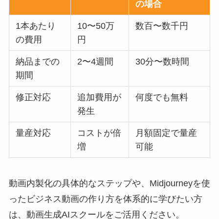
の場合
1本あたり
10〜50万
数百〜数千円
の費用
円
納品までの
2〜4週間
30分〜数時間
期間
修正対応
追加費用が
何度でも無料
発生
量産対応
コストが倍
月額固定で量産
増
可能
動画内製化の具体的なステップや、Midjourneyを使
ったビジネス動画の作り方を体系的に学びたい方
は、動画生成AIスクールをご活用ください。