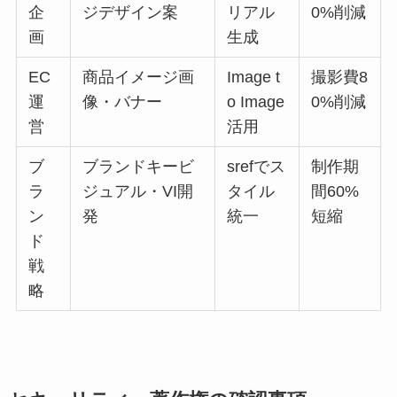
企
ジデザイン案
リアル
0%削減
画
生成
EC
商品イメージ画
Image t
撮影費8
運
像・バナー
o Image
0%削減
営
活用
ブ
ブランドキービ
srefでス
制作期
ラ
ジュアル・VI開
タイル
間60%
ン
発
統一
短縮
ド
戦
略