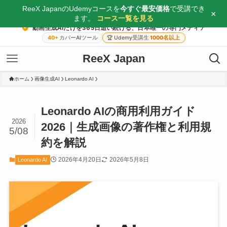
ReeX JapanのUdemyコースを
今すぐ最安価格
で受講でき
×
ます。
コース一覧を見る
動画生成AIだけを365日追い続ける、日本唯一の専門メディア
40+
カバーAIツール
🏆
Udemy受講生
1000名以上
ReeX Japan
ホーム
画像生成AI
Leonardo AI
Leonardo AIの商用利用ガイド
2026
2026｜生成画像の著作権と利用規
5/08
約を解説
2026年4月20日
2026年5月8日
Leonardo AI