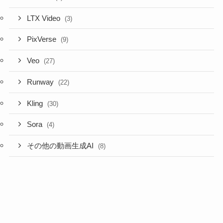
LTX Video
(3)
PixVerse
(9)
Veo
(27)
Runway
(22)
Kling
(30)
Sora
(4)
その他の動画生成AI
(8)