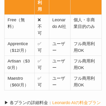
利
用
Free（無
❌
Leonar
個人・非商
料）
不
do AI社
業目的のみ
可
Apprentice
✅
ユーザ
フル商用利
（$12/月）
可
ー
用OK
Artisan（$3
✅
ユーザ
フル商用利
0/月）
可
ー
用OK
Maestro
✅
ユーザ
フル商用利
（$60/月）
可
ー
用OK
▶ 各プランの詳細料金：
Leonardo AIの料金プラン