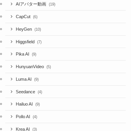
AIアバター動画
(19)
CapCut
(6)
HeyGen
(10)
Higgsfield
(7)
Pika AI
(9)
HunyuanVideo
(5)
Luma AI
(9)
Seedance
(4)
Hailuo AI
(9)
Pollo AI
(4)
Krea AI
(3)