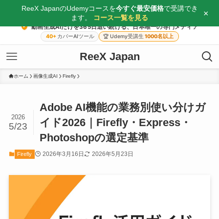
ReeX JapanのUdemyコースを
今すぐ最安価格
で受講でき
×
ます。
コース一覧を見る
動画生成AIだけを365日追い続ける、日本唯一の専門メディア
40+
カバーAIツール
🏆
Udemy受講生
1000名以上
ReeX Japan
ホーム
画像生成AI
Firefly
Adobe AI機能の業務別使い分けガ
2026
イド2026｜Firefly・Express・
5/23
Photoshopの選定基準
2026年3月16日
2026年5月23日
Firefly