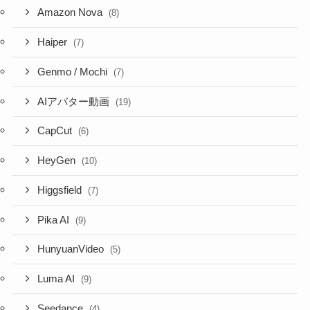
Amazon Nova
(8)
Haiper
(7)
Genmo / Mochi
(7)
AIアバター動画
(19)
CapCut
(6)
HeyGen
(10)
Higgsfield
(7)
Pika AI
(9)
HunyuanVideo
(5)
Luma AI
(9)
Seedance
(4)