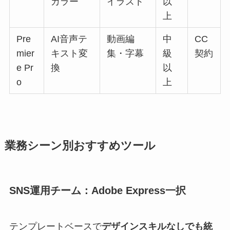
カラー
イラスト
以
上
Pre
AI音声テ
動画編
中
CC
mier
キスト変
集・字幕
級
契約
e Pr
換
以
o
上
業務シーン別おすすめツール
SNS運用チーム：Adobe Express一択
テンプレートベースで
デザインスキルなしでも統