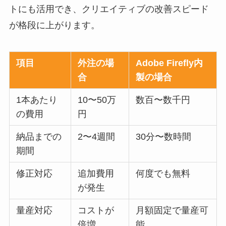
トにも活用でき、クリエイティブの改善スピード
が格段に上がります。
項目
外注の場
Adobe Firefly内
合
製の場合
1本あたり
10〜50万
数百〜数千円
の費用
円
納品までの
2〜4週間
30分〜数時間
期間
修正対応
追加費用
何度でも無料
が発生
量産対応
コストが
月額固定で量産可
倍増
能