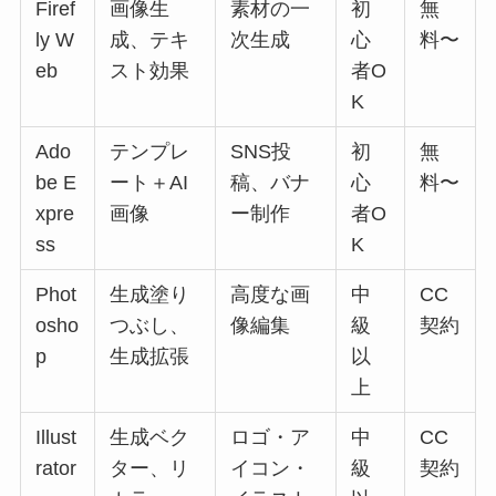
Firef
画像生
素材の一
初
無
ly W
成、テキ
次生成
心
料〜
eb
スト効果
者O
K
Ado
テンプレ
SNS投
初
無
be E
ート＋AI
稿、バナ
心
料〜
xpre
画像
ー制作
者O
ss
K
Phot
生成塗り
高度な画
中
CC
osho
つぶし、
像編集
級
契約
p
生成拡張
以
上
Illust
生成ベク
ロゴ・ア
中
CC
rator
ター、リ
イコン・
級
契約