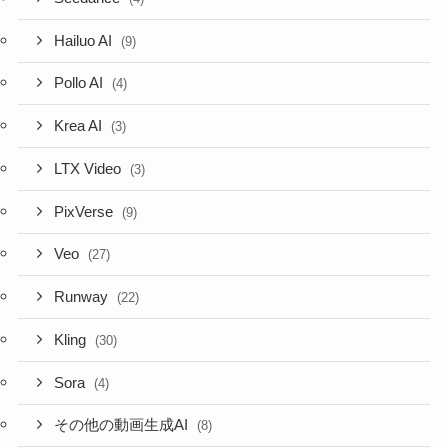
Hailuo AI
(9)
Pollo AI
(4)
Krea AI
(3)
LTX Video
(3)
PixVerse
(9)
Veo
(27)
Runway
(22)
Kling
(30)
Sora
(4)
その他の動画生成AI
(8)