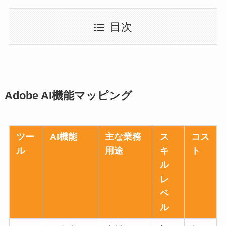
目次
Adobe AI機能マッピング
ツー
AI機能
主な業務
ス
コス
ル
用途
キ
ト
ル
レ
ベ
ル