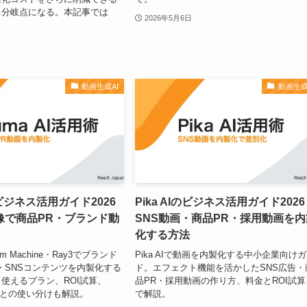
る分岐点になる。本記事では
2026年5月6日
動画生成AI
動画生成
のビジネス活用ガイド2026
Pika AIのビジネス活用ガイド202
像で商品PR・ブランド動
SNS動画・商品PR・採用動画を内
化する方法
eam Machine・Ray3でブランド
Pika AIで動画を内製化する中小企業向け
・SNSコンテンツを内製化する
ド。エフェクト機能を活かしたSNS広告・
使えるプラン、ROI試算、
品PR・採用動画の作り方、料金とROI試算
wayとの使い分けも解説。
で解説。