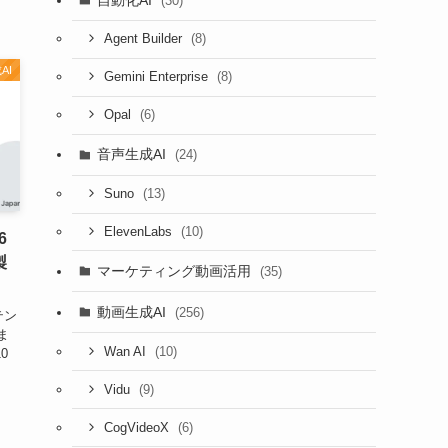
(30)
(8)
Agent Builder
AI
(8)
Gemini Enterprise
(6)
Opal
音声生成AI
(24)
(13)
Suno
(10)
ElevenLabs
6
製
マーケティング動画活用
(35)
動画生成AI
(256)
テン
ま
(10)
Wan AI
0
(9)
Vidu
(6)
CogVideoX