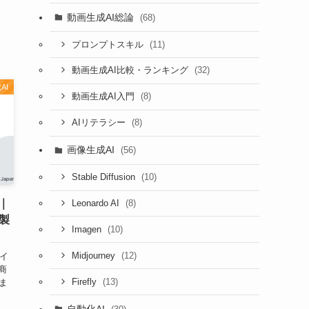
動画生成AI総論
(68)
(11)
プロンプトスキル
(32)
動画生成AI比較・ランキング
AI
(8)
動画生成AI入門
(8)
AIリテラシー
画像生成AI
(56)
(10)
Stable Diffusion
6｜
(8)
Leonardo AI
製
(10)
Imagen
(12)
Midjourney
ガイ
商
(13)
Firefly
ま
自動化AI