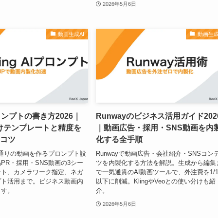
2026年5月6日
動画生成AI
動画生成
Iプロンプトの書き方2026｜
Runwayのビジネス活用ガイド202
けテンプレートと精度を
｜動画広告・採用・SNS動画を内
のコツ
化する全手順
で思い通りの動画を作るプロンプト設
Runwayで動画広告・会社紹介・SNSコン
PR・採用・SNS動画の3シー
ツを内製化する方法を解説。生成から編集
ート、カメラワーク指定、ネガ
で一気通貫のAI動画ツールで、外注費を1/1
プト活用まで。ビジネス動画内
以下に削減。KlingやVeoとの使い分けも紹
ます。
介。
2026年5月6日