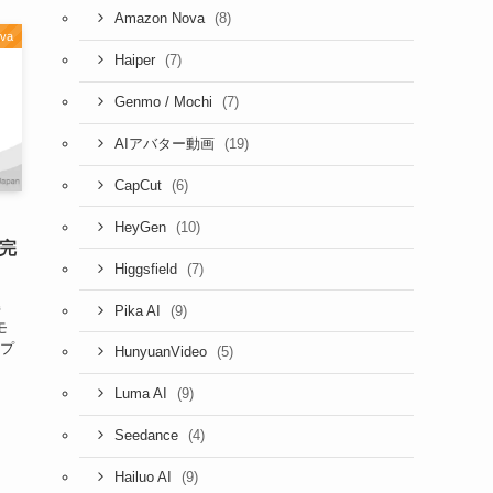
(8)
Amazon Nova
va
(7)
Haiper
(7)
Genmo / Mochi
(19)
AIアバター動画
(6)
CapCut
(10)
HeyGen
ル完
(7)
Higgsfield
解
(9)
Pika AI
モ
ープ
(5)
HunyuanVideo
(9)
Luma AI
(4)
Seedance
(9)
Hailuo AI