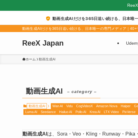
Ree
動画生成AIだけを365日追い続ける、日本唯
動画生成AIだけを365日追い続ける、日本唯一の専門メディア｜40+ツ
ReeX Japan
Ude
ホーム
動画生成AI
動画生成AI
– category –
動画生成AI
Wan AI
Vidu
CogVideoX
Amazon Nova
Haiper
Ge
Luma AI
Seedance
Hailuo AI
Pollo AI
Krea AI
LTX Video
PixVerse
動画生成AI
は、Sora・Veo・Kling・Runway・P