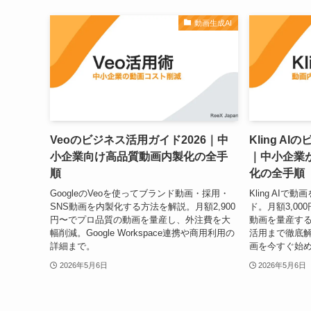
動画生成AI
Veoのビジネス活用ガイド2026｜中
Kling A
小企業向け高品質動画内製化の全手
｜中小企業
順
化の全手順
GoogleのVeoを使ってブランド動画・採用・
Kling AI
SNS動画を内製化する方法を解説。月額2,900
ド。月額3,00
円〜でプロ品質の動画を量産し、外注費を大
動画を量産する
幅削減。Google Workspace連携や商用利用の
活用まで徹底
詳細まで。
画を今すぐ始
2026年5月6日
2026年5月6日