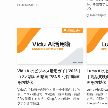
か」を左右す
2026年5月16日
I/O...
2026年5月8日
動画生成AI
Vidu AIのビジネス活用ガイド2026｜
Luma AI
コスパ高いAI動画でSNS・採用動画
｜高品質映
を内製化
画を内製化
Vidu AIで動画を内製化する中小企業向けガイ
Luma AIのDr
ド。コスパ重視でSNS動画・採用動画・商品
動画・商品PR
PRを量産する方法、Kling AIとの比較、料金
方法。月額から
プランまで解説。
KlingやRun