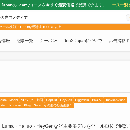
X JapanのUdemyコースを
今すぐ最安価格
で受講できます。
コース一覧
一の専門メディア
ール検証・Udemy受講生1000名以上
my講座
記事一覧
クーポン
ReeX Japanについて
広告掲載ポ
nmo / Mochi
AIアバター動画
CapCut
HeyGen
Higgsfield
Pika AI
HunyuanVideo
Veo
Runway
Kling
Sora
その他の動画生成AI
ika・Luma・Hailuo・HeyGenなど主要モデルをツール単位で解説