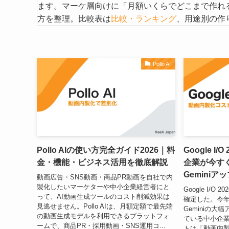
ます。マーケ層向けに「月額いくらでどこまで作れるか」
方を整理。比較表は
比較・ランキング
、用途別の作
Pollo AI
Pollo AIの使い方完全ガイド2026｜料
Google I
金・機能・ビジネス活用を徹底解説
企業が今すぐ
Geminiア
動画広告・SNS動画・商品PR動画を自社で内
製化したいマーケターや中小企業経営者にと
Google I/O
って、AI動画生成ツールのコスト削減効果は
確定した。今年
見逃せません。Pollo AIは、月額定額で最先端
Geminiの
の動画生成モデルを利用できるプラットフォ
ている中小企
ームで、商品PR・採用動画・SNS運用コ...
トは「動画内