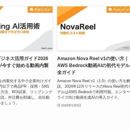
動画生成AI
Amazon No
Iのビジネス活用ガイド2026
Amazon Nova Reel v1の使い方｜
が今すぐ始める動画内製
AWS Bedrock動画AIの初代モデ
全ガイド
で動画を内製化する中小企業向けガイ
Amazon Nova Reel v1（1.0）の使い方を
0円以下で商品PR・採用・SNS
説。2024年12月リリースのNova Reel初代
方法、ROI試算、リップシンク
デルはAWS Bedrockで利用可能。エンタ
解説。外注費を削減し、自社動
ライズ向け動画生成AIの導入ガイド。
めましょう。
2026年5月6日