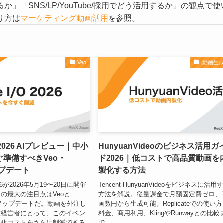
「SNS/LP/YouTube/採用でどう活用するか」の観点で使
り方は
マーケティング動画活用
を参照。
Veo
動画生成
/O 2026 AIプレビュー｜中小
HunyuanVideoのビジネス活用ガ
準備すべきVeo・
ド2026｜低コストで高品質動画を
ップデート
製化する方法
 2026が2026年5月19〜20日に開催
Tencent HunyuanVideoをビジネスに活用
の最大の注目点はVeoと
方法を解説。従量課金で月額固定費ゼロ、
大幅アップデートだ。動画を外注し
画数円から生成可能。Replicateでの使い
業経営者にとって、このイベン
料金、商用利用、KlingやRunwayとの比較
製化コストをさらに削減できる
で。