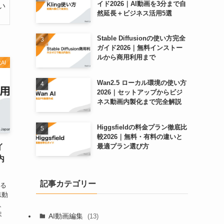
イド2026｜AI動画を3分まで自
い
然延長＋ビジネス活用5選
Stable Diffusionの使い方完全
ガイド2026｜無料インストー
ルから商用利用まで
AI
Wan2.5 ローカル環境の使い方
2026｜セットアップからビジ
ネス動画内製化まで完全解説
Higgsfieldの料金プラン徹底比
較2026｜無料・有料の違いと
最適プラン選び方
イ
内
記事カテゴリー
する
1動
方、
ま
AI動画編集
(13)