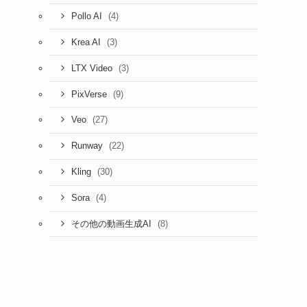
(4)
Pollo AI
(3)
Krea AI
(3)
LTX Video
(9)
PixVerse
(27)
Veo
(22)
Runway
(30)
Kling
(4)
Sora
(8)
その他の動画生成AI