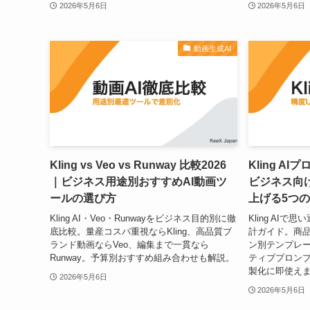
2026年5月6日
2026年5月6日
動画生成AI
Kling vs Veo vs Runway 比較2026
Kling A
｜ビジネス用途別おすすめAI動画ツ
ビジネス向
ールの選び方
上げる5つ
Kling AI・Veo・Runwayをビジネス目的別に徹
Kling AI
底比較。量産コスパ重視ならKling、高品質ブ
計ガイド。商品
ランド動画ならVeo、編集まで一貫なら
ン別テンプレ
Runway。予算別おすすめ組み合わせも解説。
ティブプロン
製化に即使え
2026年5月6日
2026年5月6日