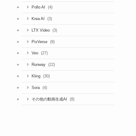
(4)
Pollo AI
(3)
Krea AI
(3)
LTX Video
(9)
PixVerse
(27)
Veo
(22)
Runway
(30)
Kling
(4)
Sora
(8)
その他の動画生成AI