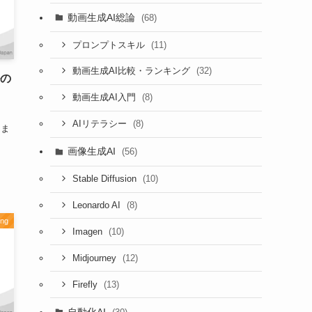
動画生成AI総論
(68)
(11)
プロンプトスキル
(32)
動画生成AI比較・ランキング
ルの
(8)
動画生成AI入門
・
(8)
AIリテラシー
けま
画像生成AI
(56)
(10)
Stable Diffusion
(8)
Leonardo AI
ing
(10)
Imagen
(12)
Midjourney
(13)
Firefly
自動化AI