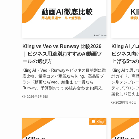
Kling vs Veo vs Runway 比較2026
Kling A
｜ビジネス用途別おすすめAI動画ツ
ビジネス向
ールの選び方
上げる5つ
Kling AI・Veo・Runwayをビジネス目的別に徹
Kling AI
底比較。量産コスパ重視ならKling、高品質ブ
計ガイド。商品
ランド動画ならVeo、編集まで一貫なら
ン別テンプレ
Runway。予算別おすすめ組み合わせも解説。
ティブプロン
製化に即使え
2026年5月6日
2026年5月6日
Kling