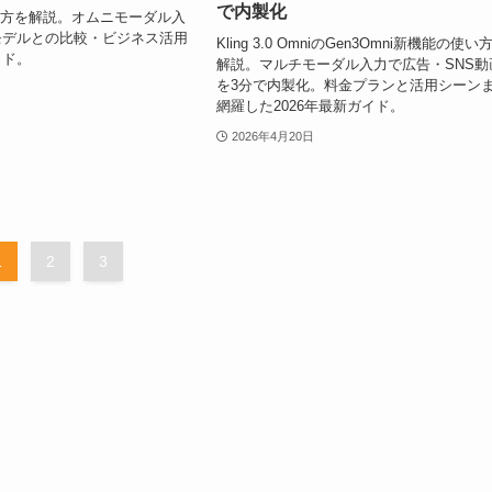
で内製化
の使い方を解説。オムニモーダル入
モデルとの比較・ビジネス活用
Kling 3.0 OmniのGen3Omni新機能の使い
イド。
解説。マルチモーダル入力で広告・SNS動
を3分で内製化。料金プランと活用シーン
網羅した2026年最新ガイド。
2026年4月20日
1
2
3