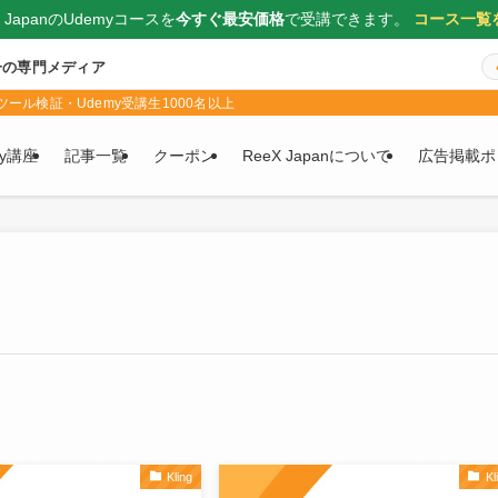
X JapanのUdemyコースを
今すぐ最安価格
で受講できます。
コース一覧
一の専門メディア
ール検証・Udemy受講生1000名以上
my講座
記事一覧
クーポン
ReeX Japanについて
広告掲載ポ
Kling
Kl