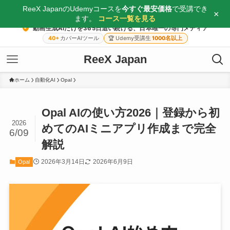
ReeX JapanのUdemyコースを
今すぐ最安価格
で受講でき
×
ます。
コース一覧を見る
動画生成AIだけを365日追い続ける、日本唯一の専門メディア
40+
カバーAIツール
🏆
Udemy受講生
1000名以上
ReeX Japan
ホーム
自動化AI
Opal
Opal AIの使い方2026｜登録から初
2026
めてのAIミニアプリ作成まで完全
6/09
解説
2026年3月14日
2026年6月9日
Opal