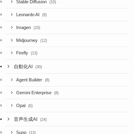
Stable Diffusion
(10)
Leonardo AI
(8)
Imagen
(10)
Midjourney
(12)
Firefly
(13)
自動化AI
(30)
Agent Builder
(8)
Gemini Enterprise
(8)
Opal
(6)
音声生成AI
(24)
Suno
(13)