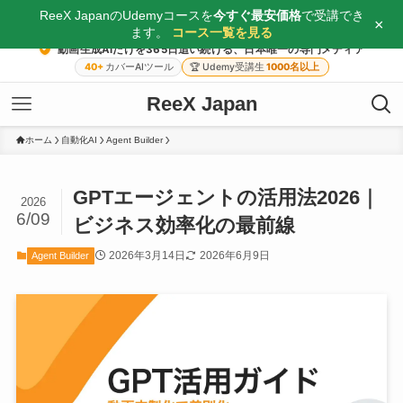
ReeX JapanのUdemyコースを
今すぐ最安価格
で受講でき
×
ます。
コース一覧を見る
動画生成AIだけを365日追い続ける、日本唯一の専門メディア
40+
カバーAIツール
🏆
Udemy受講生
1000名以上
ReeX Japan
ホーム
自動化AI
Agent Builder
GPTエージェントの活用法2026｜
2026
6/09
ビジネス効率化の最前線
2026年3月14日
2026年6月9日
Agent Builder