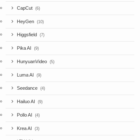
CapCut
(6)
HeyGen
(10)
Higgsfield
(7)
Pika AI
(9)
HunyuanVideo
(5)
Luma AI
(9)
Seedance
(4)
Hailuo AI
(9)
Pollo AI
(4)
Krea AI
(3)