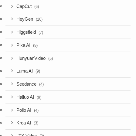
CapCut
(6)
HeyGen
(10)
Higgsfield
(7)
Pika AI
(9)
HunyuanVideo
(5)
Luma AI
(9)
Seedance
(4)
Hailuo AI
(9)
Pollo AI
(4)
Krea AI
(3)