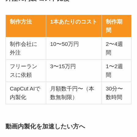
制作方法
1本あたりのコスト
制作期
間
制作会社に
10〜50万円
2〜4週
外注
間
フリーラン
3〜15万円
1〜2週
スに依頼
間
CapCut AIで
月額数千円〜（本
30分〜
内製化
数無制限）
数時間
動画内製化を加速したい方へ