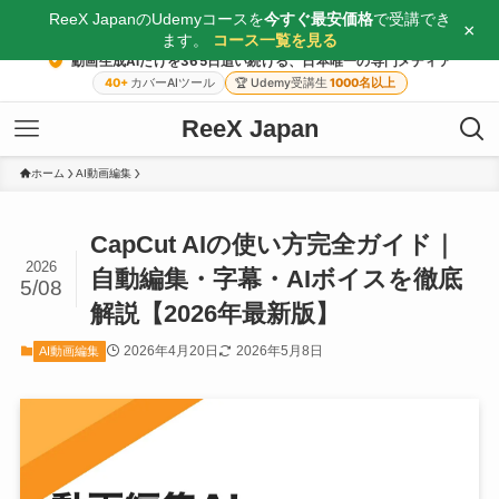
ReeX JapanのUdemyコースを
今すぐ最安価格
で受講でき
×
ます。
コース一覧を見る
動画生成AIだけを365日追い続ける、日本唯一の専門メディア
40+
カバーAIツール
🏆
Udemy受講生
1000名以上
ReeX Japan
ホーム
AI動画編集
CapCut AIの使い方完全ガイド｜
2026
自動編集・字幕・AIボイスを徹底
5/08
解説【2026年最新版】
2026年4月20日
2026年5月8日
AI動画編集