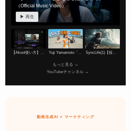
（Official Music Video）
▶ 再生
【Akool使い方】Seedance 2.0で画像から高品質アニメ・実写動画を生成する方法！
Yuji Yamamoto「なんて素敵な木曜日」（Official Music Video）
SyncLife(1)【役場編】
もっと見る →
YouTubeチャンネル →
動画生成AI × マーケティング