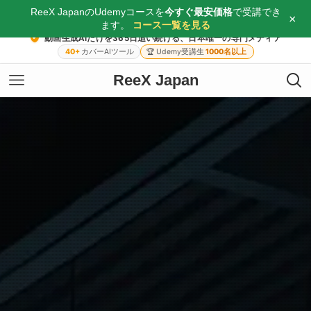
ReeX JapanのUdemyコースを
今すぐ最安価格
で受講でき
×
ます。
コース一覧を見る
動画生成AIだけを365日追い続ける、日本唯一の専門メディア
40+
カバーAIツール
🏆
Udemy受講生
1000名以上
ReeX Japan