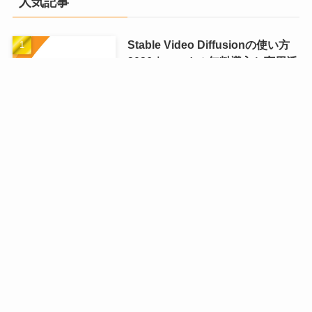
人気記事
Stable Video Diffusionの使い方
2026｜ローカル無料導入と商用活
用ガイド
Kling Extendの使い方完全ガイド
2026｜AI動画を3分まで自然延長
＋ビジネス活用5選
Stable Diffusionの使い方完全ガ
イド2026｜無料インストールから
商用利用まで
Wan2.5 ローカル環境の使い方
2026｜セットアップからビジネス